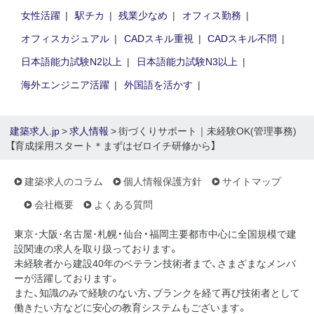
女性活躍
駅チカ
残業少なめ
オフィス勤務
オフィスカジュアル
CADスキル重視
CADスキル不問
日本語能力試験N2以上
日本語能力試験N3以上
海外エンジニア活躍
外国語を活かす
建築求人.jp
>
求人情報
> 街づくりサポート｜未経験OK(管理事務)
【育成採用スタート＊まずはゼロイチ研修から】
建築求人のコラム
個人情報保護方針
サイトマップ
会社概要
よくある質問
東京･大阪･名古屋･札幌・仙台・福岡主要都市中心に全国規模で建
設関連の求人を取り扱っております。
未経験者から建設40年のベテラン技術者まで、さまざまなメンバ
ーが活躍しております。
また、知識のみで経験のない方、ブランクを経て再び技術者として
働きたい方などに安心の教育システムもございます。