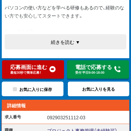
パソコンの使い方などを学べる研修もあるので、経験のな
い方でも安心してスタートできます。
【お仕事内容】
・品質管理（写真・設計図の完成チェック）
続きを読む ▼
・書類・図面の整理・作成・保管など事務作業
・スケジュール管理
・安全管理（事故や怪我の防止）
応募画面に進む
電話で応募する
・工程管理（資材や職人手配、工事進捗の記録）
最短30秒で簡単応募！
受付 平日9:00-18:00
・協力会社さんに連絡して、人員状況などを確認
・お客様からの問合せ対応（電話、メール）等
お気に入りを見る
お気に入りに保存
詳細情報
【具体的なプロジェクト例】
・マンション改修工事(大阪市)
求人番号
092903251112-03
・ホテル新築工事(堺市)
・高層ビル改修工事(大阪市)
職種
プロジェクト事務管理（未経験可）