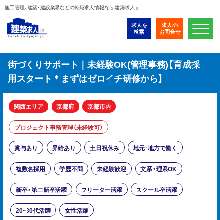
施工管理、建築・建設業界などの転職求人情報なら 建築求人.jp
求人を
求人の
検索
お問合せ
街づくりサポート｜未経験OK(管理事務)【育成採
用スタート＊まずはゼロイチ研修から】
関西エリア
京都府
京都市内
プロジェクト事務管理（未経験可）
賞与あり
昇給あり
土日祝休み
地元･地方で働く
複数名採用
学歴不問
未経験歓迎
文系・理系OK
新卒・第二新卒活躍
フリーター活躍
スクール卒活躍
20~30代活躍
女性活躍