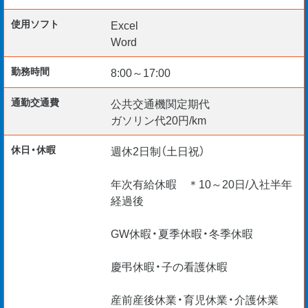
使用ソフト
Excel
【その他の魅力】
Word
・ランドマーク建設や公共事業など社会貢献性の高い仕事
勤務時間
8:00～17:00
が多いので達成感は格別！
通勤交通費
公共交通機関定期代
・人の暮らしに不可欠な業種なのでAIにはできない将来性
ガソリン代20円/km
のあるお仕事です。
休日・休暇
週休2日制（土日祝）
・人材不足の業界だからこそ経験不問でチャレンジできる
年次有給休暇 ＊10～20日/入社半年
チャンス＜60代・70代＞になっても引く手あまたな技術職
経過後
です。
GW休暇・夏季休暇・冬季休暇
重い物を持ったり、運んだりする仕事ではありません。
慶弔休暇・子の看護休暇
プロジェクトの進行管理や安全サポート、書類や図面を作
産前産後休業・育児休業・介護休業
るデスクワークが中心のお仕事です