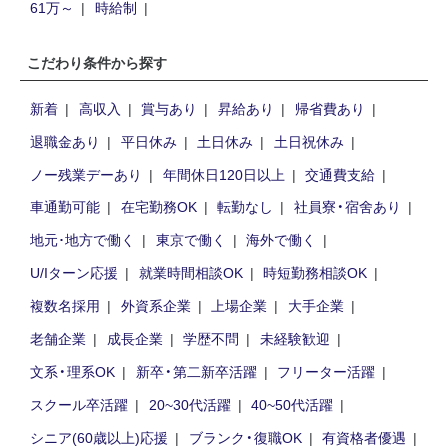
61万～
時給制
こだわり条件から探す
新着
高収入
賞与あり
昇給あり
帰省費あり
退職金あり
平日休み
土日休み
土日祝休み
ノー残業デーあり
年間休日120日以上
交通費支給
車通勤可能
在宅勤務OK
転勤なし
社員寮・宿舍あり
地元･地方で働く
東京で働く
海外で働く
U/Iターン応援
就業時間相談OK
時短勤務相談OK
複数名採用
外資系企業
上場企業
大手企業
老舗企業
成長企業
学歴不問
未経験歓迎
文系・理系OK
新卒・第二新卒活躍
フリーター活躍
スクール卒活躍
20~30代活躍
40~50代活躍
シニア(60歳以上)応援
ブランク・復職OK
有資格者優遇