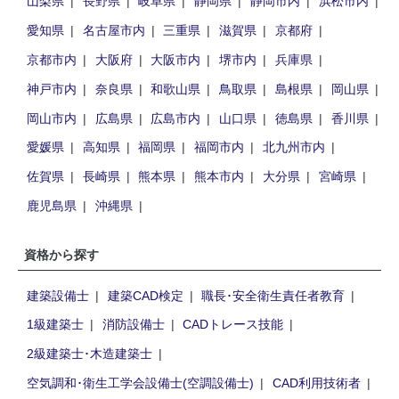
山梨県
長野県
岐阜県
静岡県
静岡市内
浜松市内
愛知県
名古屋市内
三重県
滋賀県
京都府
京都市内
大阪府
大阪市内
堺市内
兵庫県
神戸市内
奈良県
和歌山県
鳥取県
島根県
岡山県
岡山市内
広島県
広島市内
山口県
徳島県
香川県
愛媛県
高知県
福岡県
福岡市内
北九州市内
佐賀県
長崎県
熊本県
熊本市内
大分県
宮崎県
鹿児島県
沖縄県
資格から探す
建築設備士
建築CAD検定
職長･安全衛生責任者教育
1級建築士
消防設備士
CADトレース技能
2級建築士･木造建築士
空気調和･衛生工学会設備士(空調設備士)
CAD利用技術者