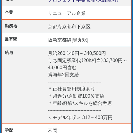
・交通インフラ整備(枚方市)
企業
リニューアル企業
【入社前〜プロジェクト着任まで】
勤務地
京都府京都市下京区
入社前研修をはじめ映像学習・座学講義・CADスキルなど
最寄駅
阪急京都線[烏丸駅]
未経験の方への研修プログラムが充実〇
しっかりスキルを学び、自信をもって各プロジェクトに着
給与
月給260,140円～340,500円
任いただきます。
うち固定残業代（20h相当）33,700円～
43,060円含む
最初の着任プロジェクトは京都市内の公共施設における
賞与年2回支給
------------------------------------
『空調衛生設備工事』を 予定しております。
＊正社員登用制度あり
＊超過分/通勤費100％支給
【必須要件】
＊年齢/経験/スキルを総合考慮
＊39歳以下
------------------------------------
例外事由 3号イ
＜モデル年収＞ 312～408万円
長期勤続によるキャリア形成
学歴
不問