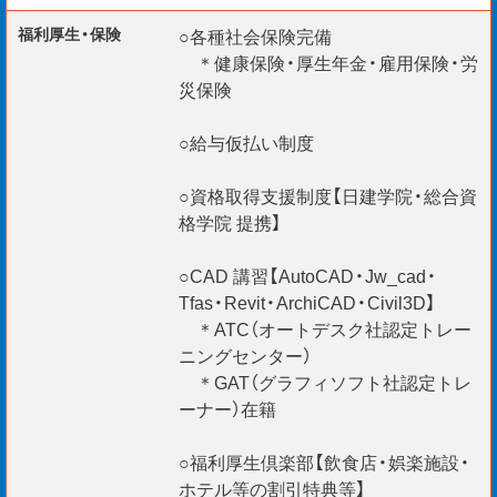
福利厚生・保険
○各種社会保険完備
＊健康保険・厚生年金・雇用保険・労
災保険
メディアで話題の飲食店や憧れのタワーマンション、教科
書で見た歴史的建造物や、防災減災などの国家や自治体に
○給与仮払い制度
よるトッププロジェクトのような社会貢献性の高いヤリガ
イのあるお仕事ばかりです。
○資格取得支援制度【日建学院・総合資
格学院 提携】
まずはお気軽にご相談ください！
○CAD 講習【AutoCAD・Jw_cad・
Tfas・Revit・ArchiCAD・Civil3D】
＊未経験で月給26万円スタート！
＊ATC（オートデスク社認定トレー
＊国家資格取得も目指せます！
ニングセンター）
＊WEB面談実施中！
＊GAT（グラフィソフト社認定トレ
ーナー）在籍
○福利厚生倶楽部【飲食店・娯楽施設・
ホテル等の割引特典等】