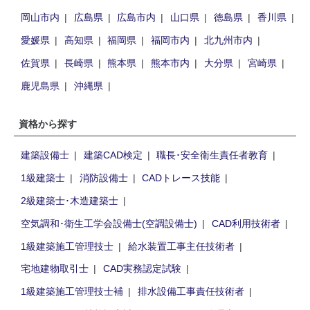
岡山市内
広島県
広島市内
山口県
徳島県
香川県
愛媛県
高知県
福岡県
福岡市内
北九州市内
佐賀県
長崎県
熊本県
熊本市内
大分県
宮崎県
鹿児島県
沖縄県
資格から探す
建築設備士
建築CAD検定
職長･安全衛生責任者教育
1級建築士
消防設備士
CADトレース技能
2級建築士･木造建築士
空気調和･衛生工学会設備士(空調設備士)
CAD利用技術者
1級建築施工管理技士
給水装置工事主任技術者
宅地建物取引士
CAD実務認定試験
1級建築施工管理技士補
排水設備工事責任技術者