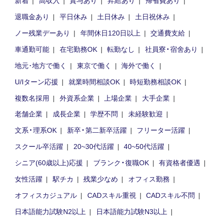
新着
高収入
賞与あり
昇給あり
帰省費あり
退職金あり
平日休み
土日休み
土日祝休み
ノー残業デーあり
年間休日120日以上
交通費支給
車通勤可能
在宅勤務OK
転勤なし
社員寮・宿舍あり
地元･地方で働く
東京で働く
海外で働く
U/Iターン応援
就業時間相談OK
時短勤務相談OK
複数名採用
外資系企業
上場企業
大手企業
老舗企業
成長企業
学歴不問
未経験歓迎
文系・理系OK
新卒・第二新卒活躍
フリーター活躍
スクール卒活躍
20~30代活躍
40~50代活躍
シニア(60歳以上)応援
ブランク・復職OK
有資格者優遇
女性活躍
駅チカ
残業少なめ
オフィス勤務
オフィスカジュアル
CADスキル重視
CADスキル不問
日本語能力試験N2以上
日本語能力試験N3以上