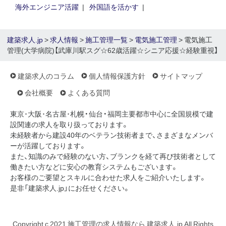
海外エンジニア活躍
外国語を活かす
建築求人.jp
>
求人情報
>
施工管理一覧
>
電気施工管理
> 電気施工
管理(大学病院)【武庫川駅スグ☆62歳活躍☆シニア応援☆経験重視】
建築求人のコラム
個人情報保護方針
サイトマップ
会社概要
よくある質問
東京･大阪･名古屋･札幌・仙台・福岡主要都市中心に全国規模で建
設関連の求人を取り扱っております。
未経験者から建設40年のベテラン技術者まで、さまざまなメンバ
ーが活躍しております。
また、知識のみで経験のない方、ブランクを経て再び技術者として
働きたい方などに安心の教育システムもございます。
お客様のご要望とスキルに合わせた求人をご紹介いたします。
是非「建築求人.jp」にお任せください。
Copyright c 2021 施工管理の求人情報なら 建築求人.jp All Rights