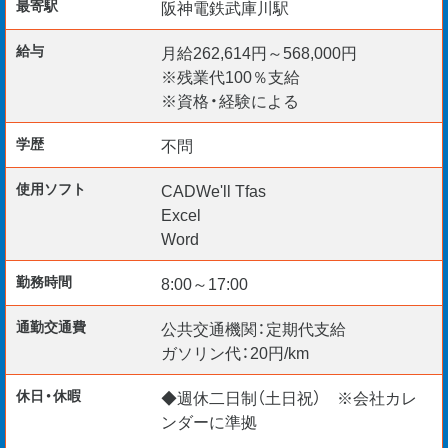
最寄駅
阪神電鉄武庫川駅
☆資格取得支援制度アリ
☆リモート面談 随時実施中
給与
月給262,614円～568,000円
☆TEL・WEB・チャットで応募受付中
※残業代100％支給
※資格・経験による
学歴
不問
使用ソフト
CADWe'll Tfas
Excel
Word
勤務時間
8:00～17:00
通勤交通費
公共交通機関：定期代支給
ガソリン代：20円/km
休日・休暇
◆週休二日制（土日祝） ※会社カレ
ンダーに準拠