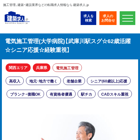
施工管理、建築・建設業界などの転職求人情報なら 建築求人.jp
求人を
求人の
検索
お問合せ
電気施工管理(大学病院)【武庫川駅スグ☆62歳活躍
☆シニア応援☆経験重視】
関西エリア
兵庫県
電気施工管理
高収入
地元･地方で働く
老舗企業
シニア(60歳以上)応援
ブランク・復職OK
有資格者優遇
駅チカ
CADスキル重視