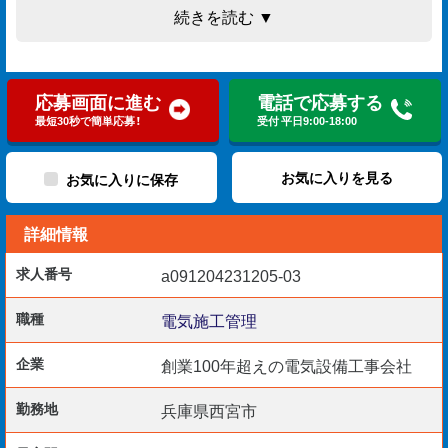
続きを読む ▼
【勤務開始日】 即日～相談可
【必須要件】
応募画面に進む
電話で応募する
▽現場監督経験：15年以上
最短30秒で簡単応募！
受付 平日9:00-18:00
▽CADスキル：（Tfas）
▽要資格：1級電気工事施工管理技士
お気に入りを見る
お気に入りに保存
詳細情報
長年にわたって培ってきたスキルや知見をお持ちの方、ゼ
求人番号
a091204231205-03
ネコンやサブコンでの監督経験が豊富な方、大歓迎！！
職種
電気施工管理
是非ご応募ください！
企業
創業100年超えの電気設備工事会社
勤務地
兵庫県西宮市
☆給与仮払い制度アリ