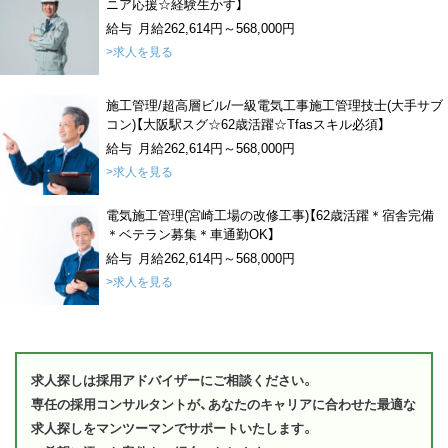
ニア応援☆経験生かす】
給与 月給262,614円～568,000円
>求人を見る
施工管理/超高層ビル/一級電気工事施工管理技士(大手サブ
コン)【大阪駅スグ☆62歳活躍☆Tfasスキル必須】
給与 月給262,614円～568,000円
>求人を見る
電気施工管理(宮崎工場の改修工事)【62歳活躍＊宿舎完備
＊ベテラン募集＊車通勤OK】
給与 月給262,614円～568,000円
>求人を見る
求人探しは採用アドバイザーにご相談ください。
専任の採用コンサルタントが、あなたのキャリアに合わせた最適な
求人探しをマンツーマンでサポートいたします。