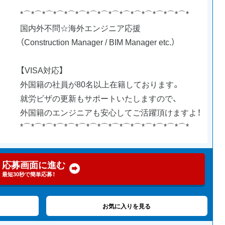
*⌒*⌒*⌒*⌒*⌒*⌒*⌒*⌒*⌒*⌒*⌒*⌒*⌒*⌒*⌒*
国内外不問☆海外エンジニア応援
（Construction Manager / BIM Manager etc.）
【VISA対応】
外国籍の社員が80名以上在籍しております。
就労ビザの更新もサポートいたしますので、
外国籍のエンジニアも安心してご活躍頂けますよ！
*⌒*⌒*⌒*⌒*⌒*⌒*⌒*⌒*⌒*⌒*⌒*⌒*⌒*⌒*⌒*
応募画面に進む
最短30秒で簡単応募！
お気に入りを見る