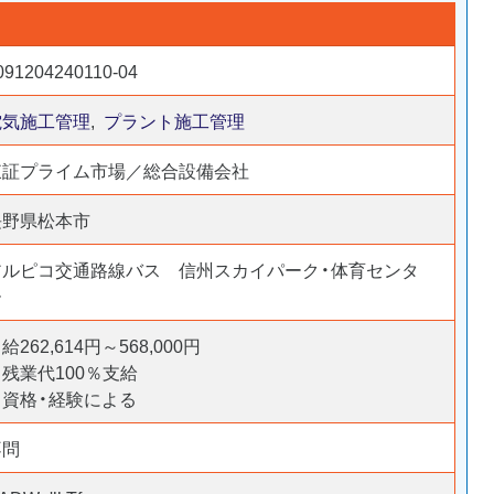
091204240110-04
電気施工管理
,
プラント施工管理
東証プライム市場／総合設備会社
長野県松本市
アルピコ交通路線バス 信州スカイパーク・体育センタ
ー
給262,614円～568,000円
残業代100％支給
※資格・経験による
不問