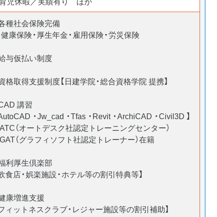
▷育児休暇／実績有り ほか
■各種社会保険完備
※健康保険・厚生年金・雇用保険・労災保険
■給与仮払い制度
■資格取得支援制度【日建学院・総合資格学院 提携】
CAD 講習
AutoCAD ・Jw_cad ・Tfas ・Revit ・ArchiCAD ・Civil3D 】
※ATC（オートデスク社認定トレーニングセンター）
※GAT（グラフィソフト社認定トレーナー）在籍
■福利厚生倶楽部
【飲食店・娯楽施設・ホテル等の割引特典等】
■健康増進支援
【フィットネスクラブ・レジャー施設等の割引補助】