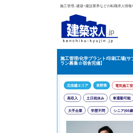
施工管理、建築・建設業界などの転職求人情報なら
施工管理/化学プラント/印刷工場(サ
ラン募集☆宿舎完備】
北信越エリア
長野県
電気施工管
高収入
土日祝休み
車通勤可能
大手企業
学歴不問
シニア(60