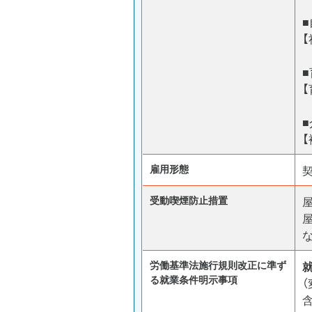
【
雇用形態
受動喫煙防⽌措置
労働基準法施行規則改正に準ず
る就業条件明示事項
含