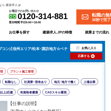
 建築求人.jp
お電話でのお問い合わせ
転職の無
0120-314-881
30秒で完
受付時間 平日9:00〜18:00
お仕事を探す
建築求人.JPの特徴
就業までの流れ
お気に入り
ブコン)【信州エリア/松本･諏訪地方☆ベテ
応募する
理
プラント施工管理
転勤なし
社員寮・宿舍あり
地元･地方で働く
上場企業
歳以上)応援
有資格者優遇
CADスキル重視
【仕事の説明】
（転勤ナシ☆マイカー勤務可）