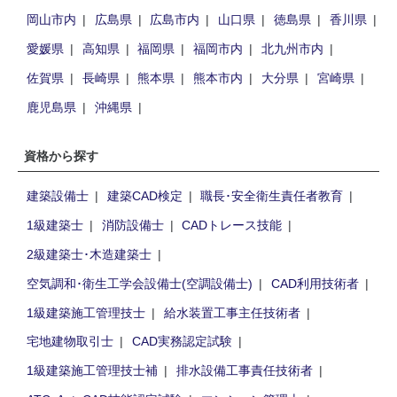
岡山市内
広島県
広島市内
山口県
徳島県
香川県
愛媛県
高知県
福岡県
福岡市内
北九州市内
佐賀県
長崎県
熊本県
熊本市内
大分県
宮崎県
鹿児島県
沖縄県
資格から探す
建築設備士
建築CAD検定
職長･安全衛生責任者教育
1級建築士
消防設備士
CADトレース技能
2級建築士･木造建築士
空気調和･衛生工学会設備士(空調設備士)
CAD利用技術者
1級建築施工管理技士
給水装置工事主任技術者
宅地建物取引士
CAD実務認定試験
1級建築施工管理技士補
排水設備工事責任技術者