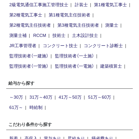
2級電気通信工事施工管理技士
計装士
第1種電気工事士
第2種電気工事士
第1種電気主任技術者
第2種電気主任技術者
第3種電気主任技術者
測量士
測量士補
RCCM
技術士
土木設計技士
JR工事管理者
コンクリート技士
コンクリート診断士
監理技術者（一建施）
監理技術者（一土施）
監理技術者（一管施）
監理技術者（一電施）
建築積算士
給与から探す
～30万
31万～40万
41万～50万
51万～60万
61万～
時給制
こだわり条件から探す
新着
高収入
賞与あり
昇給あり
帰省費あり