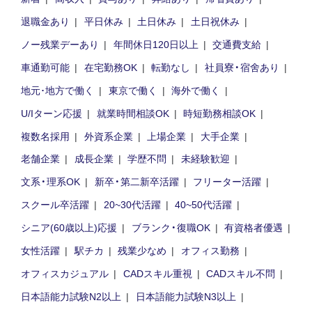
退職金あり
平日休み
土日休み
土日祝休み
ノー残業デーあり
年間休日120日以上
交通費支給
車通勤可能
在宅勤務OK
転勤なし
社員寮・宿舍あり
地元･地方で働く
東京で働く
海外で働く
U/Iターン応援
就業時間相談OK
時短勤務相談OK
複数名採用
外資系企業
上場企業
大手企業
老舗企業
成長企業
学歴不問
未経験歓迎
文系・理系OK
新卒・第二新卒活躍
フリーター活躍
スクール卒活躍
20~30代活躍
40~50代活躍
シニア(60歳以上)応援
ブランク・復職OK
有資格者優遇
女性活躍
駅チカ
残業少なめ
オフィス勤務
オフィスカジュアル
CADスキル重視
CADスキル不問
日本語能力試験N2以上
日本語能力試験N3以上