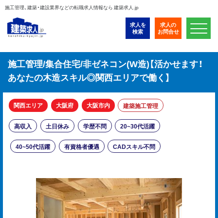
施工管理、建築・建設業界などの転職求人情報なら 建築求人.jp
求人を
求人の
検索
お問合せ
施工管理/集合住宅/非ゼネコン(W造)【活かせます！
あなたの木造スキル◎関西エリアで働く】
関西エリア
大阪府
大阪市内
建築施工管理
高収入
土日休み
学歴不問
20~30代活躍
40~50代活躍
有資格者優遇
CADスキル不問