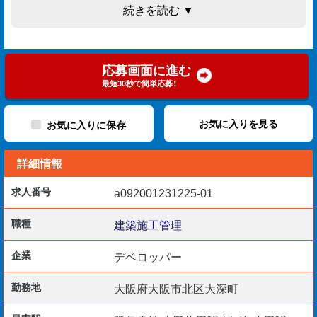
◇施工管理（工程管理・品質管理・安全管理）
続きを読む ▼
◇写真管理
◇書類作成（WORD/EXCEL）
応募画面に進む
最短30秒で簡単応募！
【歓迎要件】
◆現場監督5年以上のご経験
お気に入りを見る
お気に入りに保存
◆木造工事のご経験
詳細情報
◆1級建築施工管理技士
◆2級建築施工管理技士
求人番号
a092001231225-01
◆1級建築士、2級建築士
職種
建築施工管理
企業
デベロッパー
【勤務開始日】
即日～随時
勤務地
大阪府大阪市北区大深町