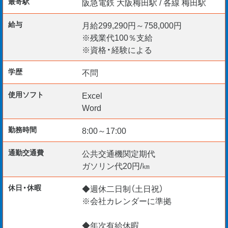
最寄駅
阪急電鉄 大阪梅田駅 / 各線 梅田駅
拠点となるオフィスは大阪梅田の駅チカです。
給与
月給299,290円～758,000円
※残業代100％支給
培ったスキルをココで活かしてみませんか？
※資格・経験による
学歴
不問
ご応募お待ちしています。
使用ソフト
Excel
Word
勤務時間
8:00～17:00
☆給与仮払い制度アリ
☆資格取得支援制度アリ
通勤交通費
公共交通機関定期代
☆リモート面談 随時実施中
ガソリン代20円/㎞
☆TEL・WEB・チャットで応募受付中
休日・休暇
◆週休二日制（土日祝）
※会社カレンダーに準拠
◆年次有給休暇