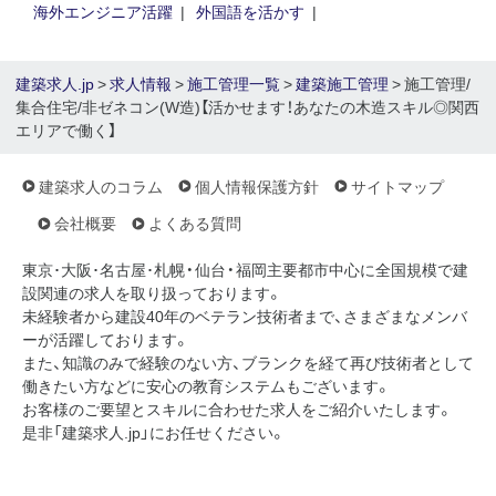
海外エンジニア活躍
外国語を活かす
建築求人.jp
>
求人情報
>
施工管理一覧
>
建築施工管理
> 施工管理/
集合住宅/非ゼネコン(W造)【活かせます！あなたの木造スキル◎関西
エリアで働く】
建築求人のコラム
個人情報保護方針
サイトマップ
会社概要
よくある質問
東京･大阪･名古屋･札幌・仙台・福岡主要都市中心に全国規模で建
設関連の求人を取り扱っております。
未経験者から建設40年のベテラン技術者まで、さまざまなメンバ
ーが活躍しております。
また、知識のみで経験のない方、ブランクを経て再び技術者として
働きたい方などに安心の教育システムもございます。
お客様のご要望とスキルに合わせた求人をご紹介いたします。
是非「建築求人.jp」にお任せください。