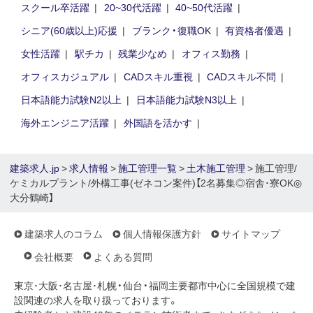
スクール卒活躍
20~30代活躍
40~50代活躍
シニア(60歳以上)応援
ブランク・復職OK
有資格者優遇
女性活躍
駅チカ
残業少なめ
オフィス勤務
オフィスカジュアル
CADスキル重視
CADスキル不問
日本語能力試験N2以上
日本語能力試験N3以上
海外エンジニア活躍
外国語を活かす
建築求人.jp
>
求人情報
>
施工管理一覧
>
土木施工管理
> 施工管理/
ケミカルプラント/外構工事(ゼネコン案件)【2名募集◎宿舎･寮OK◎
大分鶴崎】
建築求人のコラム
個人情報保護方針
サイトマップ
会社概要
よくある質問
東京･大阪･名古屋･札幌・仙台・福岡主要都市中心に全国規模で建
設関連の求人を取り扱っております。