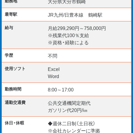
勤務地
大分県大分市鶴崎
【勤務開始日】
最寄駅
JR九州/日豊本線 鶴崎駅
即日～随時
給与
月給299,290円～758,000円
※残業代100％支給
業務で必要となるため自動車免許は必須♪
※資格・経験による
学歴
不問
大分で働きたい方、ご応募お待ちしています◎
使用ソフト
Excel
Word
各種※オンライン面談実施中♪
勤務時間
8:00～17:00
※Zoom・GoogleMeet・Teams・‎FaceTimeなど
通勤交通費
公共交通機関定期代
ガソリン代20円/㎞
休日・休暇
◆週休二日制（土日祝）
※会社カレンダーに準拠