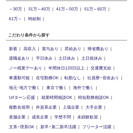
～30万
31万～40万
41万～50万
51万～60万
61万～
時給制
こだわり条件から探す
新着
高収入
賞与あり
昇給あり
帰省費あり
退職金あり
平日休み
土日休み
土日祝休み
ノー残業デーあり
年間休日120日以上
交通費支給
車通勤可能
在宅勤務OK
転勤なし
社員寮・宿舍あり
地元･地方で働く
東京で働く
海外で働く
U/Iターン応援
就業時間相談OK
時短勤務相談OK
複数名採用
外資系企業
上場企業
大手企業
老舗企業
成長企業
学歴不問
未経験歓迎
文系・理系OK
新卒・第二新卒活躍
フリーター活躍