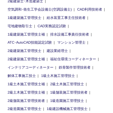
2級建築士･木造建築士
空気調和･衛生工学会設備士(空調設備士)
CAD利用技術者
1級建築施工管理技士
給水装置工事主任技術者
宅地建物取引士
CAD実務認定試験
1級建築施工管理技士補
排水設備工事責任技術者
ATC･AutoCAD技能認定試験
マンション管理士
2級建築施工管理技士
建設業経理士
2級建築施工管理技士補
福祉住環境コーディネーター
インテリアコーディネーター
鉄骨製作管理技術者
解体工事施工技士
1級土木施工管理技士
1級土木施工管理技士補
2級土木施工管理技士
2級土木施工管理技士補
1級舗装施工管理技術者
2級舗装施工管理技術者
1級造園施工管理技士
2級造園施工管理技士
1級建設機械施工管理技士