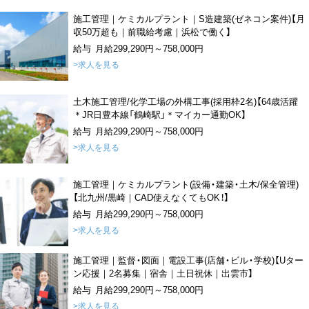
施工管理｜ケミカルプラント｜S造建築(ゼネコン案件)【月
収50万超も｜前職給考慮｜浜松で働く】
給与 月給299,290円～758,000円
>求人を見る
土木施工管理/化学工場の外構工事(採用枠2名)【64歳活躍
＊JR日豊本線「鶴崎駅」＊マイカー通勤OK】
給与 月給299,290円～758,000円
>求人を見る
施工管理｜ケミカルプラント(設備・建築・土木/保全管理)
【北九州/黒崎｜CAD使えなくてもOK！】
給与 月給299,290円～758,000円
>求人を見る
施工管理｜監督・図面｜電設工事(店舗・ビル・学校)【Uター
ン応援｜2名募集｜宿舎｜土日祝休｜出雲市】
給与 月給299,290円～758,000円
>求人を見る