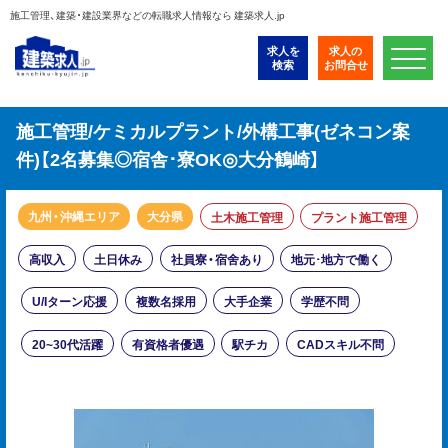
施工管理、建築・建設業界などの転職求人情報なら 建築求人.jp
求人を
求人の
検索
お問合せ
施工管理/ケミカルプラント/外構工事(ゼネコン案
件)【2名募集◎宿舎･寮OK◎大分鶴崎】
九州・沖縄エリア
大分県
土木施工管理
プラント施工管理
高収入
土日休み
社員寮・宿舍あり
地元･地方で働く
U/Iターン応援
複数名採用
大手企業
学歴不問
20~30代活躍
有資格者優遇
駅チカ
CADスキル不問