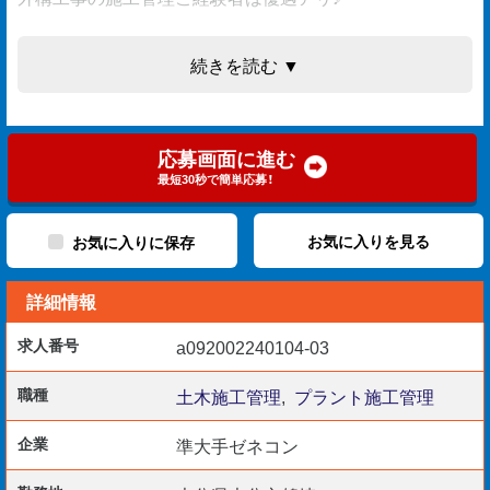
続きを読む ▼
【お仕事内容】
◇施工管理（工程管理・品質管理・安全管理）
◇写真管理
応募画面に進む
◇書類作成(Word,Excel)
最短30秒で簡単応募！
お気に入りを見る
お気に入りに保存
【歓迎要因】
詳細情報
◆現場監督5年以上のご経験
◆1級土木施工管理技士、2級土木施工管理技士
求人番号
a092002240104-03
◆1級舗装施工管理技術者、2級舗装施工管理技術者
◆測量士、測量士補
職種
土木施工管理
,
プラント施工管理
◆監理技術者資格
企業
準大手ゼネコン