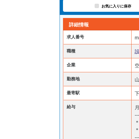
お気に入りに保存
詳細情報
求人番号
m
職種
企業
勤務地
最寄駅
給与
月
--
＊
--