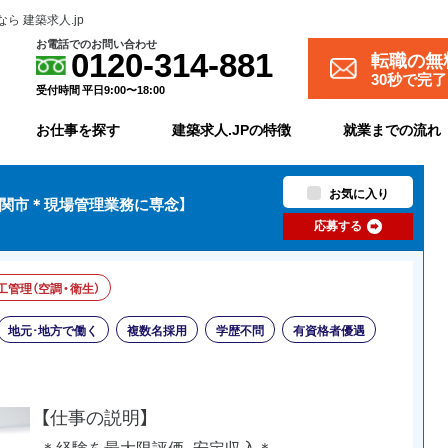
 建築求人.jp
お電話でのお問い合わせ
転職の無
0120-314-881
30秒で完
受付時間 平日9:00〜18:00
お仕事を探す
建築求人.JPの特徴
就業までの流れ
お気に入り
下関市＊現場管理業務に専念】
応募する
工管理（空調・衛生）
地元･地方で働く
複数名採用
学歴不問
有資格者優遇
【仕事の説明】
＊経験を最大限評価、安定収入＊