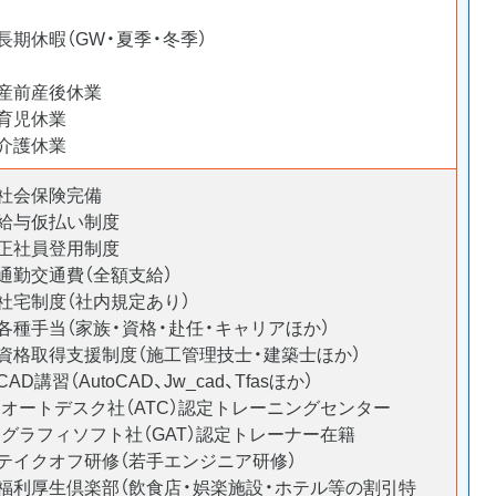
長期休暇（GW・夏季・冬季）
・産前産後休業
・育児休業
・介護休業
・社会保険完備
・給与仮払い制度
・正社員登用制度
通勤交通費（全額支給）
・社宅制度（社内規定あり）
・各種手当（家族・資格・赴任・キャリアほか）
・資格取得支援制度（施工管理技士・建築士ほか）
CAD講習（AutoCAD、Jw_cad、Tfasほか）
 オートデスク社（ATC）認定トレーニングセンター
 グラフィソフト社（GAT）認定トレーナー在籍
・テイクオフ研修（若手エンジニア研修）
・福利厚生倶楽部（飲食店・娯楽施設・ホテル等の割引特