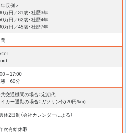
＜年収例＞
80万円／31歳・社歴3年
50万円／62歳・社歴4年
90万円／45歳・社歴7年
不問
xcel
ord
:00～17:00
休憩 60分
公共交通機関の場合：定期代
イカー通勤の場合：ガソリン代(20円/km)
・週休2日制（会社カレンダーによる）
・年次有給休暇