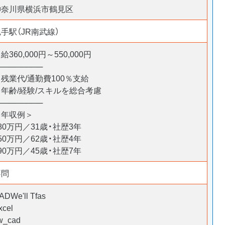
神奈川県横浜市鶴見区
手駅（JR南武線）
給360,000円～550,000円
────────
残業代/通勤費100％支給
＊年齢/経験/スキルを総合考慮
────────
＜年収例＞
80万円／31歳・社歴3年
50万円／62歳・社歴4年
90万円／45歳・社歴7年
不問
ADWe'll Tfas
xcel
w_cad