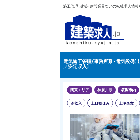
施工管理、建築・建設業界などの転職求人情報なら
電気施工管理（事務所系・電気設備）
／安定収入】
関東エリア
神奈川県
横浜市内
高収入
土日祝休み
上場企業