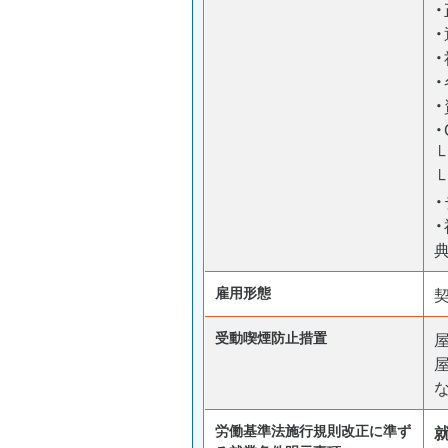
・
・
└
└
雇用形態
受動喫煙防⽌措置
労働基準法施行規則改正に準ず