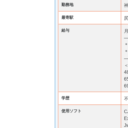
勤務地
最寄駅
尻
給与
月
─
＊
─
4
6
6
学歴
使用ソフト
C
E
J