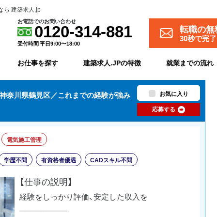
 建築求人.jp
お電話でのお問い合わせ
転職の無
0120-314-881
30秒で完
受付時間 平日9:00〜18:00
お仕事を探す
建築求人.JPの特徴
就業までの流れ
お気に入り
【神奈川県鶴見区／これまでの経験が強み
応募する
電気施工管理
学歴不問
有資格者優遇
CADスキル不問
【仕事の説明】
経験をしっかり評価、安定した収入を
─────────