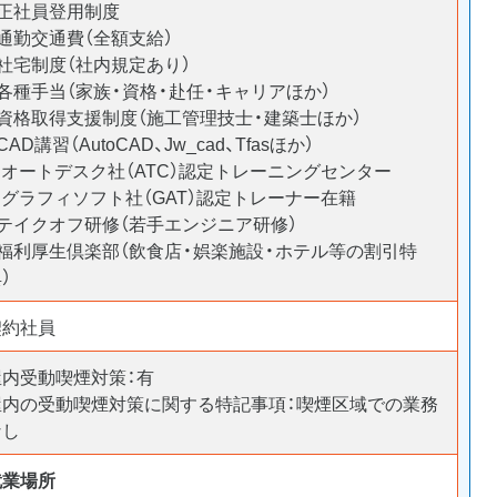
・正社員登用制度
通勤交通費（全額支給）
・社宅制度（社内規定あり）
・各種手当（家族・資格・赴任・キャリアほか）
・資格取得支援制度（施工管理技士・建築士ほか）
CAD講習（AutoCAD、Jw_cad、Tfasほか）
 オートデスク社（ATC）認定トレーニングセンター
 グラフィソフト社（GAT）認定トレーナー在籍
・テイクオフ研修（若手エンジニア研修）
・福利厚生倶楽部（飲食店・娯楽施設・ホテル等の割引特
典）
契約社員
屋内受動喫煙対策：有
屋内の受動喫煙対策に関する特記事項：喫煙区域での業務
なし
就業場所