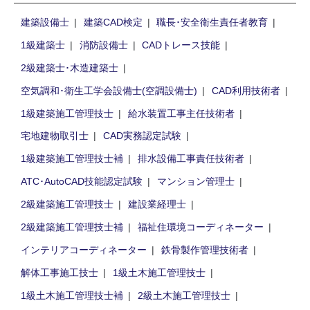
建築設備士
建築CAD検定
職長･安全衛生責任者教育
1級建築士
消防設備士
CADトレース技能
2級建築士･木造建築士
空気調和･衛生工学会設備士(空調設備士)
CAD利用技術者
1級建築施工管理技士
給水装置工事主任技術者
宅地建物取引士
CAD実務認定試験
1級建築施工管理技士補
排水設備工事責任技術者
ATC･AutoCAD技能認定試験
マンション管理士
2級建築施工管理技士
建設業経理士
2級建築施工管理技士補
福祉住環境コーディネーター
インテリアコーディネーター
鉄骨製作管理技術者
解体工事施工技士
1級土木施工管理技士
1級土木施工管理技士補
2級土木施工管理技士