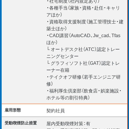
・社宅制度（社内規定あり）
・各種手当（家族・資格・赴任・キャリ
アほか）
・資格取得支援制度（施工管理技士・建
築士ほか）
・CAD講習（AutoCAD、Jw_cad、Tfas
ほか）
└ オートデスク社（ATC）認定トレー
ニングセンター
└ グラフィソフト社（GAT）認定トレ
ーナー在籍
・テイクオフ研修（若手エンジニア研
修）
・福利厚生倶楽部（飲食店・娯楽施設・
ホテル等の割引特典）
雇用形態
契約社員
受動喫煙防⽌措置
屋内受動喫煙対策：有