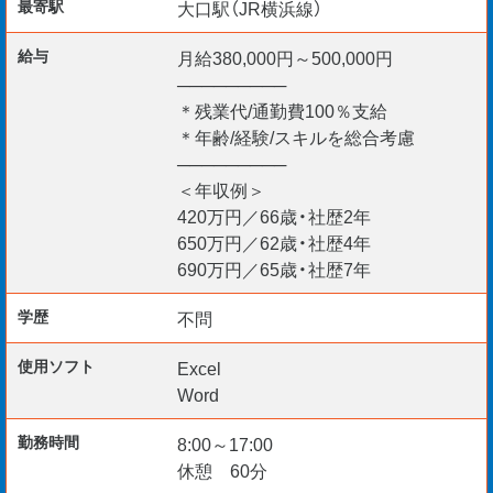
最寄駅
大口駅（JR横浜線）
・「家族と夕食を囲む時間が増えました。生活にゆとりが出
ました。」
給与
月給380,000円～500,000円
・「管理業務に集中でき、大規模案件に携われるやりがいが
─────────
あります。」
＊残業代/通勤費100％支給
・「資格と経験が評価され、収入に納得感があります。」
＊年齢/経験/スキルを総合考慮
─────────
＜年収例＞
■年収例
420万円／66歳・社歴2年
420万円／66歳・社歴2年
650万円／62歳・社歴4年
650万円／62歳・社歴4年
690万円／65歳・社歴7年
690万円／65歳・社歴7年
学歴
不問
まずはこれまでの経験や希望をお聞かせください。
使用ソフト
Excel
ご応募をお待ちしています。
Word
【応募条件】
勤務時間
8:00～17:00
休憩 60分
・60歳以上