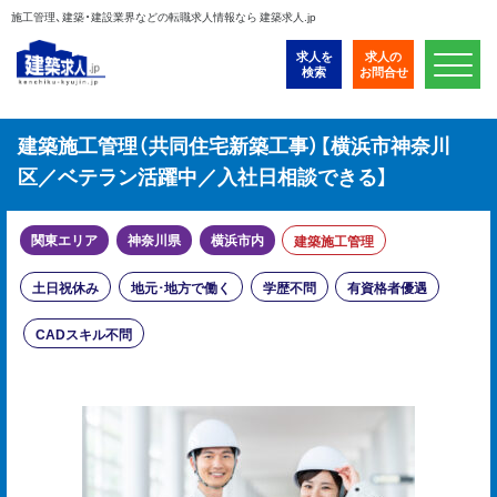
施工管理、建築・建設業界などの転職求人情報なら 建築求人.jp
求人を
求人の
検索
お問合せ
建築施工管理（共同住宅新築工事）【横浜市神奈川
区／ベテラン活躍中／入社日相談できる】
関東エリア
神奈川県
横浜市内
建築施工管理
土日祝休み
地元･地方で働く
学歴不問
有資格者優遇
CADスキル不問