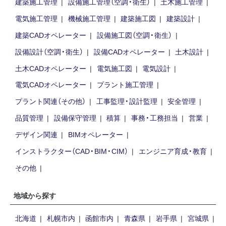
建築施工管理
設備施工管理（空調・衛生）
土木施工管理
電気施工管理
機械施工管理
建築施工図
建築設計
建築CADオペレーター
設備施工図（空調・衛生）
設備設計（空調・衛生）
設備CADオペレーター
土木設計
土木CADオペレーター
電気施工図
電気設計
電気CADオペレーター
プラント施工管理
プラント関連（その他）
工事監理・設計監理
安全管理
品質管理
設備保守管理
積算
事務・工務担当
営業
デザイン関連
BIMオペレーター
インストラクター（CAD・BIM・CIM）
エンジニア育成・教育
その他
地域から探す
北海道
札幌市内
函館市内
青森県
岩手県
宮城県