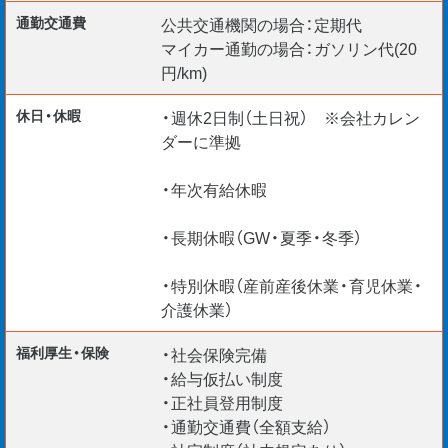
（シニア層の雇用促進の為／省令3号ニ）
通勤交通費
公共交通機関の場合：定期代
・実務経験8年以上
マイカー通勤の場合：ガソリン代(20
・募集職種に応じた1級資格をお持ちの方
円/km)
└ 1級建築士
休日・休暇
・週休2日制（土日祝） ※会社カレン
└ 1級建築施工管理技士
ダーに準拠
└ 1級土木施工管理技士
└ 1級管工事施工管理技士
・年次有給休暇
└ 1級電気工事施工管理技士
・長期休暇（GW・夏季・冬季）
リモート面談 随時実施中◎
・特別休暇（産前産後休業・育児休業・
介護休業）
福利厚生・保険
・社会保険完備
・給与仮払い制度
・正社員登用制度
・通勤交通費（全額支給）