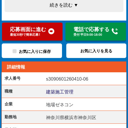
■仕事内容
続きを読む ▼
・工程管理（進捗確認、段取り調整）
・品質管理（出来形確認、検査対応）
・安全管理（現場巡回、是正指示）
応募画面に進む
電話で応募する
・写真管理（整理・提出対応）
最短30秒で簡単応募！
受付 平日9:00-18:00
・図面修正（AutoCAD）
・書類作成（Word、Excel）
お気に入りを見る
お気に入りに保存
詳細情報
■こんな方におすすめ
求人番号
s3090601260410-06
・経験に見合った収入を得たい方
・ワークライフバランスを大切にできる働き方を希望する
職種
建築施工管理
方
企業
地場ゼネコン
・責任ある立場で落ち着いて現場をまとめたい方
勤務地
神奈川県横浜市神奈川区
■在籍社員の声（抜粋）