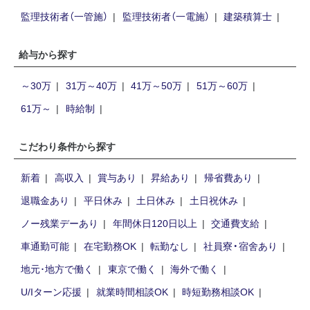
監理技術者（一管施）
監理技術者（一電施）
建築積算士
給与から探す
～30万
31万～40万
41万～50万
51万～60万
61万～
時給制
こだわり条件から探す
新着
高収入
賞与あり
昇給あり
帰省費あり
退職金あり
平日休み
土日休み
土日祝休み
ノー残業デーあり
年間休日120日以上
交通費支給
車通勤可能
在宅勤務OK
転勤なし
社員寮・宿舍あり
地元･地方で働く
東京で働く
海外で働く
U/Iターン応援
就業時間相談OK
時短勤務相談OK