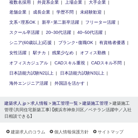
複数名採用
外資系企業
上場企業
大手企業
老舗企業
成長企業
学歴不問
未経験歓迎
文系・理系OK
新卒・第二新卒活躍
フリーター活躍
スクール卒活躍
20~30代活躍
40~50代活躍
シニア(60歳以上)応援
ブランク・復職OK
有資格者優遇
女性活躍
駅チカ
残業少なめ
オフィス勤務
オフィスカジュアル
CADスキル重視
CADスキル不問
日本語能力試験N2以上
日本語能力試験N3以上
海外エンジニア活躍
外国語を活かす
建築求人.jp
>
求人情報
>
施工管理一覧
>
建築施工管理
> 建築施工
管理（共同住宅新築工事）【横浜市神奈川区／ベテラン活躍中／入社
日相談できる】
建築求人のコラム
個人情報保護方針
サイトマップ