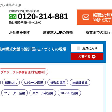
 建築求人.jp
お電話でのお問い合わせ
転職の無
0120-314-881
30秒で完
受付時間 平日9:00〜18:00
お仕事を探す
建築求人.JPの特徴
就業までの流れ
お気に入り
技術職)【大阪市淀川区/モノづくりの現場
応募する
プロジェクト事務管理（未経験可）
転勤なし
U/Iターン応援
複数名採用
未経験歓迎
フリーター活躍
スクール卒活躍
20~30代活躍