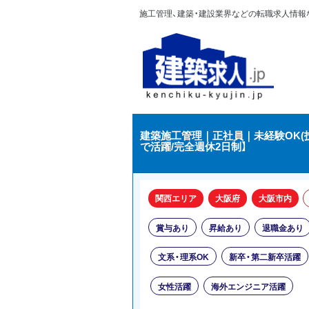
施工管理、建築・建設業界などの転職求人情報なら
建築施工管理｜正社員｜未経験OK(
で活躍/完全週休2日制】
関西エリア
大阪府
大阪市内
賞与あり
昇給あり
退職金あり
文系・理系OK
新卒・第二新卒活躍
女性活躍
海外エンジニア活躍