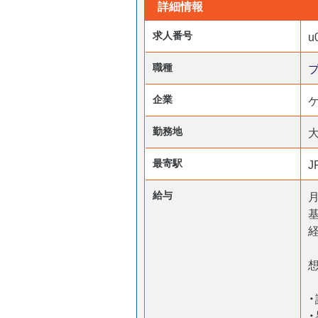
詳細情報
求人番号
u
職種
企業
勤務地
最寄駅
給与
月
基
想
・