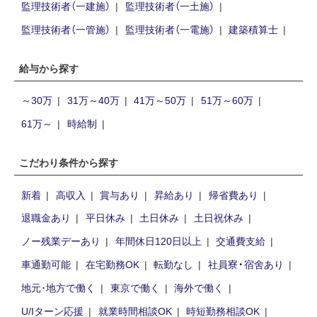
監理技術者（一建施）
監理技術者（一土施）
監理技術者（一管施）
監理技術者（一電施）
建築積算士
給与から探す
～30万
31万～40万
41万～50万
51万～60万
61万～
時給制
こだわり条件から探す
新着
高収入
賞与あり
昇給あり
帰省費あり
退職金あり
平日休み
土日休み
土日祝休み
ノー残業デーあり
年間休日120日以上
交通費支給
車通勤可能
在宅勤務OK
転勤なし
社員寮・宿舍あり
地元･地方で働く
東京で働く
海外で働く
U/Iターン応援
就業時間相談OK
時短勤務相談OK