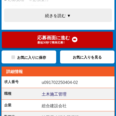
・1・2級土木施工管理技士
・実務経験 5年以上
続きを読む ▼
・普通自動車運転免許
・基本PCスキル
応募画面に進む
最短30秒で簡単応募！
■ 担当業務
・工程／品質／安全／予算管理
お気に入りを見る
お気に入りに保存
└ 現場、周辺の調査・記録
詳細情報
└ 発注者・協力会社との連絡調整
└ 是正措置
求人番号
u091702250404-02
・デスクワーク
└ 申請書類・見積作成
職種
土木施工管理
└ 資材発注
企業
総合建設会社
・施工図面確認、修正 など