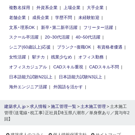
複数名採用
外資系企業
上場企業
大手企業
老舗企業
成長企業
学歴不問
未経験歓迎
文系・理系OK
新卒・第二新卒活躍
フリーター活躍
スクール卒活躍
20~30代活躍
40~50代活躍
シニア(60歳以上)応援
ブランク・復職OK
有資格者優遇
女性活躍
駅チカ
残業少なめ
オフィス勤務
オフィスカジュアル
CADスキル重視
CADスキル不問
日本語能力試験N2以上
日本語能力試験N3以上
海外エンジニア活躍
外国語を活かす
建築求人.jp
>
求人情報
>
施工管理一覧
>
土木施工管理
> 土木施工
管理（送電線・枕工事）正社員【埼玉県八潮市／単身寮あり／賞与年2
回】
建築求人のコラム
個人情報保護方針
サイトマップ