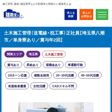
施工管理、建築・建設業界などの転職求人情報なら 建築求人.jp
求人を
求人の
検索
お問合せ
土木施工管理（送電線・枕工事）正社員【埼玉県八潮
市／単身寮あり／賞与年2回】
関東エリア
埼玉県
土木施工管理
賞与あり
昇給あり
退職金あり
車通勤可能
U/Iターン応援
複数名採用
20~30代活躍
40~50代活躍
有資格者優遇
女性活躍
CADスキル不問