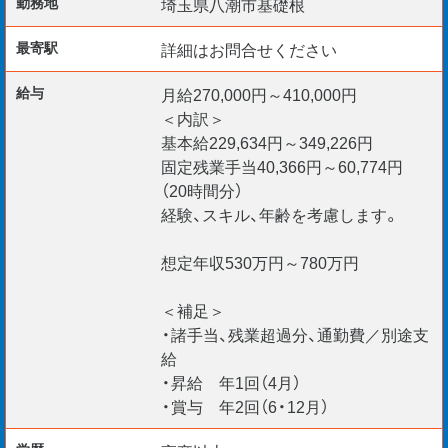
勤務地
埼玉県八潮市基礎根
最寄駅
詳細はお問合せください
■ 拠点オフィス
埼玉県八潮市基礎根
給与
月給270,000円～410,000円
車通勤OK（社有車貸与可）
＜内訳＞
☆単身寮あり
基本給229,634円～349,226円
固定残業手当40,366円～60,774円
（20時間分）
お問い合わせ・ご応募お待ちしております。
経験、スキル、年齢を考慮します。
想定年収530万円～780万円
＜補足＞
・諸手当、残業超過分、通勤費／別途支
給
・昇給 年1回（4月）
・賞与 年2回（6・12月）