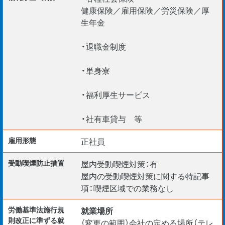
健康保険／雇用保険／労災保険／厚
生年金
・退職金制度
・単身寮
・福利厚生サービス
・社有車貸与 等
雇用形態
正社員
受動喫煙防⽌措置
屋内受動喫煙対策：有
屋内の受動喫煙対策に関する特記事
項：喫煙区域での業務なし
労働基準法施行規
就業場所
則改正に準ずる就
（変更の範囲）会社の定める場所（テレ