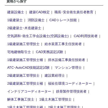
資格から探す
建築設備士
建築CAD検定
職長･安全衛生責任者教育
1級建築士
消防設備士
CADトレース技能
2級建築士･木造建築士
空気調和･衛生工学会設備士(空調設備士)
CAD利用技術者
1級建築施工管理技士
給水装置工事主任技術者
宅地建物取引士
CAD実務認定試験
1級建築施工管理技士補
排水設備工事責任技術者
ATC･AutoCAD技能認定試験
マンション管理士
2級建築施工管理技士
建設業経理士
2級建築施工管理技士補
福祉住環境コーディネーター
インテリアコーディネーター
鉄骨製作管理技術者
解体工事施工技士
1級土木施工管理技士
1級土木施工管理技士補
2級土木施工管理技士