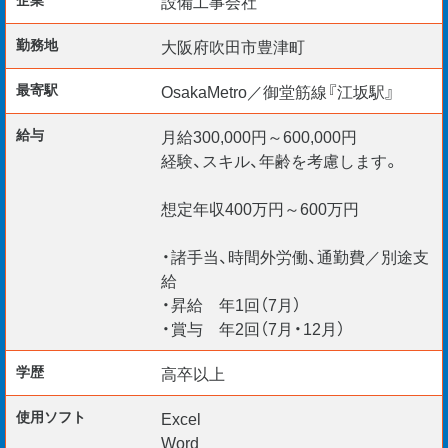
設備工事会社
●歓迎要件
・1・2級管工事施工管理技士
勤務地
大阪府吹田市豊津町
・1・2級電気工事施工管理技士
最寄駅
OsakaMetro／御堂筋線『江坂駅』
資格を活かしたい方、取得を目指している方も歓迎◎
給与
月給300,000円～600,000円
経験、スキル、年齢を考慮します。
━ 拠点オフィス ━
想定年収400万円～600万円
大阪府吹田市豊津町
・諸手当、時間外労働、通勤費／別途支
最寄り駅：江坂駅（OsakaMetro御堂筋線／北大阪急行線）
給
・転勤 なし
・昇給 年1回（7月）
・マイカー通勤OK（社用車付与可）
・賞与 年2回（7月・12月）
学歴
高卒以上
お問い合わせ・ご応募お待ちしております。
使用ソフト
Excel
Word