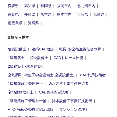
愛媛県
高知県
福岡県
福岡市内
北九州市内
佐賀県
長崎県
熊本県
熊本市内
大分県
宮崎県
鹿児島県
沖縄県
資格から探す
建築設備士
建築CAD検定
職長･安全衛生責任者教育
1級建築士
消防設備士
CADトレース技能
2級建築士･木造建築士
空気調和･衛生工学会設備士(空調設備士)
CAD利用技術者
1級建築施工管理技士
給水装置工事主任技術者
宅地建物取引士
CAD実務認定試験
1級建築施工管理技士補
排水設備工事責任技術者
ATC･AutoCAD技能認定試験
マンション管理士