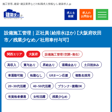
施工管理、建築・建設業界などの転職求人情報なら 建築求人.jp
求人を
求人の
検索
お問合せ
設備施工管理｜正社員（給排水ほか）【大阪府吹田
市／残業少なめ／社用車付与可】
関西エリア
大阪府
設備施工管理（空調・衛生）
高収入
賞与あり
昇給あり
退職金あり
土日祝休み
車通勤可能
転勤なし
U/Iターン応援
複数名採用
20~30代活躍
40~50代活躍
ブランク・復職OK
有資格者優遇
女性活躍
残業少なめ