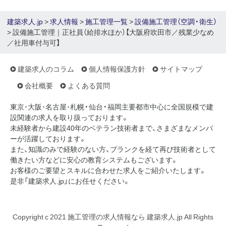
建築求人.jp
>
求人情報
>
施工管理一覧
>
設備施工管理（空調・衛生）
> 設備施工管理｜正社員（給排水ほか）【大阪府吹田市／残業少なめ
／社用車付与可】
建築求人のコラム
個人情報保護方針
サイトマップ
会社概要
よくある質問
東京･大阪･名古屋･札幌・仙台・福岡主要都市中心に全国規模で建
設関連の求人を取り扱っております。
未経験者から建設40年のベテラン技術者まで、さまざまなメンバ
ーが活躍しております。
また、知識のみで経験のない方、ブランクを経て再び技術者として
働きたい方などに安心の教育システムもございます。
お客様のご要望とスキルに合わせた求人をご紹介いたします。
是非「建築求人.jp」にお任せください。
Copyright c 2021 施工管理の求人情報なら 建築求人.jp All Rights