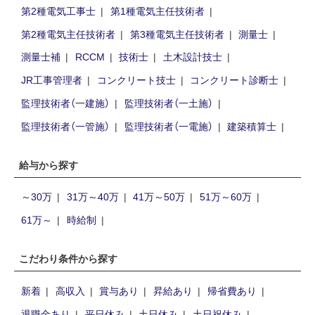
第2種電気工事士
第1種電気主任技術者
第2種電気主任技術者
第3種電気主任技術者
測量士
測量士補
RCCM
技術士
土木設計技士
JR工事管理者
コンクリート技士
コンクリート診断士
監理技術者（一建施）
監理技術者（一土施）
監理技術者（一管施）
監理技術者（一電施）
建築積算士
給与から探す
～30万
31万～40万
41万～50万
51万～60万
61万～
時給制
こだわり条件から探す
新着
高収入
賞与あり
昇給あり
帰省費あり
退職金あり
平日休み
土日休み
土日祝休み