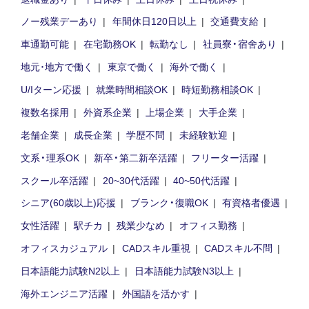
ノー残業デーあり
年間休日120日以上
交通費支給
車通勤可能
在宅勤務OK
転勤なし
社員寮・宿舍あり
地元･地方で働く
東京で働く
海外で働く
U/Iターン応援
就業時間相談OK
時短勤務相談OK
複数名採用
外資系企業
上場企業
大手企業
老舗企業
成長企業
学歴不問
未経験歓迎
文系・理系OK
新卒・第二新卒活躍
フリーター活躍
スクール卒活躍
20~30代活躍
40~50代活躍
シニア(60歳以上)応援
ブランク・復職OK
有資格者優遇
女性活躍
駅チカ
残業少なめ
オフィス勤務
オフィスカジュアル
CADスキル重視
CADスキル不問
日本語能力試験N2以上
日本語能力試験N3以上
海外エンジニア活躍
外国語を活かす