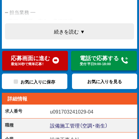
━ 担当業務 ━
・工程／品質／安全／予算管理
・報告書作成
続きを読む ▼
・施工図面の確認 など
＜案件＞オフィスビル・店舗・公共施設・病院 など
応募画面に進む
電話で応募する
最短30秒で簡単応募！
受付 平日9:00-18:00
━ 応募資格 ━
お気に入りを見る
お気に入りに保存
●必須要件
詳細情報
・実務経験5年以上
・普通自動車運転免許
求人番号
u091703241029-04
（AT限定可）
・基本PCスキル
職種
設備施工管理（空調・衛生）
企業