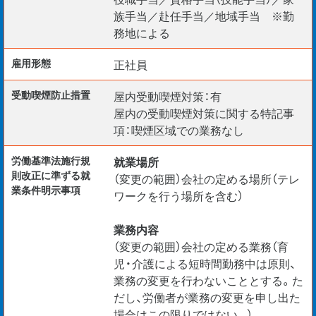
族手当／赴任手当／地域手当 ※勤
務地による
雇用形態
正社員
受動喫煙防⽌措置
屋内受動喫煙対策：有
屋内の受動喫煙対策に関する特記事
項：喫煙区域での業務なし
労働基準法施行規
就業場所
則改正に準ずる就
（変更の範囲）会社の定める場所（テレ
業条件明示事項
ワークを行う場所を含む）
業務内容
（変更の範囲）会社の定める業務（育
児・介護による短時間勤務中は原則、
業務の変更を行わないこととする。た
だし、労働者が業務の変更を申し出た
場合はこの限りではない。）