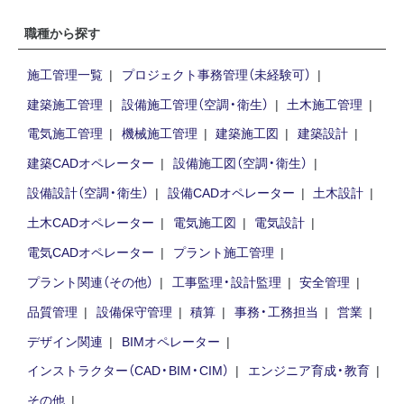
職種から探す
施工管理一覧
プロジェクト事務管理（未経験可）
建築施工管理
設備施工管理（空調・衛生）
土木施工管理
電気施工管理
機械施工管理
建築施工図
建築設計
建築CADオペレーター
設備施工図（空調・衛生）
設備設計（空調・衛生）
設備CADオペレーター
土木設計
土木CADオペレーター
電気施工図
電気設計
電気CADオペレーター
プラント施工管理
プラント関連（その他）
工事監理・設計監理
安全管理
品質管理
設備保守管理
積算
事務・工務担当
営業
デザイン関連
BIMオペレーター
インストラクター（CAD・BIM・CIM）
エンジニア育成・教育
その他