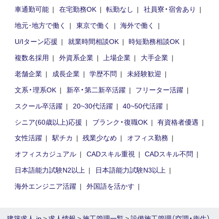
車通勤可能
在宅勤務OK
転勤なし
社員寮・宿舍あり
地元･地方で働く
東京で働く
海外で働く
U/Iターン応援
就業時間相談OK
時短勤務相談OK
複数名採用
外資系企業
上場企業
大手企業
老舗企業
成長企業
学歴不問
未経験歓迎
文系・理系OK
新卒・第二新卒活躍
フリーター活躍
スクール卒活躍
20~30代活躍
40~50代活躍
シニア(60歳以上)応援
ブランク・復職OK
有資格者優遇
女性活躍
駅チカ
残業少なめ
オフィス勤務
オフィスカジュアル
CADスキル重視
CADスキル不問
日本語能力試験N2以上
日本語能力試験N3以上
海外エンジニア活躍
外国語を活かす
建築求人.jp
>
求人情報
>
施工管理一覧
>
設備施工管理（空調・衛生）