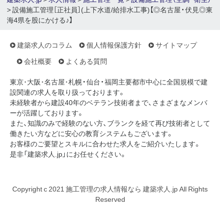
> 設備施工管理［正社員］(上下水道/給排水工事)【◎名古屋・伏見◎東
海4県を股にかける♪】
建築求人のコラム
個人情報保護方針
サイトマップ
会社概要
よくある質問
東京･大阪･名古屋･札幌・仙台・福岡主要都市中心に全国規模で建
設関連の求人を取り扱っております。
未経験者から建設40年のベテラン技術者まで、さまざまなメンバ
ーが活躍しております。
また、知識のみで経験のない方、ブランクを経て再び技術者として
働きたい方などに安心の教育システムもございます。
お客様のご要望とスキルに合わせた求人をご紹介いたします。
是非「建築求人.jp」にお任せください。
Copyright c 2021 施工管理の求人情報なら 建築求人.jp All Rights
Reserved