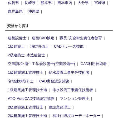
佐賀県
長崎県
熊本県
熊本市内
大分県
宮崎県
鹿児島県
沖縄県
資格から探す
建築設備士
建築CAD検定
職長･安全衛生責任者教育
1級建築士
消防設備士
CADトレース技能
2級建築士･木造建築士
空気調和･衛生工学会設備士(空調設備士)
CAD利用技術者
1級建築施工管理技士
給水装置工事主任技術者
宅地建物取引士
CAD実務認定試験
1級建築施工管理技士補
排水設備工事責任技術者
ATC･AutoCAD技能認定試験
マンション管理士
2級建築施工管理技士
建設業経理士
2級建築施工管理技士補
福祉住環境コーディネーター