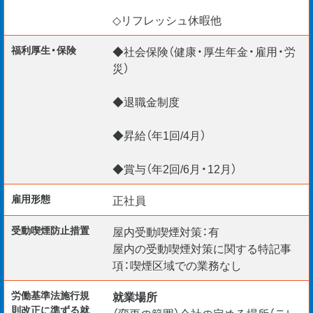
◇リフレッシュ休暇他
福利厚生・保険
◆社会保険（健康・厚生年金・雇用・労
災）
◆退職金制度
◆昇給（年1回/4月）
◆賞与（年2回/6月・12月）
雇用形態
正社員
受動喫煙防⽌措置
屋内受動喫煙対策：有
屋内の受動喫煙対策に関する特記事
項：喫煙区域での業務なし
労働基準法施行規
就業場所
則改正に準ずる就