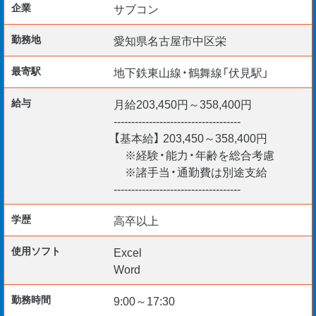
企業
サブコン
有資格者は高待遇でお迎えしますヨ☆
勤務地
愛知県名古屋市中区栄
最寄駅
地下鉄東山線・鶴舞線「伏見駅」
《歓迎要件》
■普通自動車免許（AT限定可）
給与
月給203,450円～358,400円
■現場監督の経験5年
------------------------------------
■建築施工管理技士
【基本給】 203,450～358,400円
■管工事施工管理技士
※経験・能力・年齢を総合考慮
※諸手当・通勤費は別途支給
■建築設備士
------------------------------------
■給水装置工事主任技術者
■排水設備工事責任技術者
学歴
高卒以上
使用ソフト
Excel
Word
若手・中堅・シニアと幅広く活躍中です。
勤務時間
9:00～17:30
見えない場所で暮らしを支えませんか？