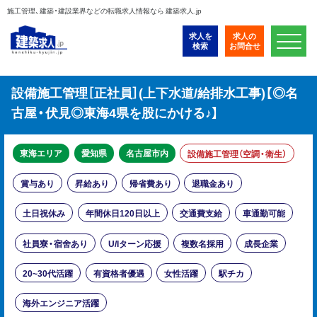
施工管理、建築・建設業界などの転職求人情報なら 建築求人.jp
求人を
求人の
検索
お問合せ
設備施工管理［正社員］(上下水道/給排水工事)【◎名
古屋・伏見◎東海4県を股にかける♪】
東海エリア
愛知県
名古屋市内
設備施工管理（空調・衛生）
賞与あり
昇給あり
帰省費あり
退職金あり
土日祝休み
年間休日120日以上
交通費支給
車通勤可能
社員寮・宿舍あり
U/Iターン応援
複数名採用
成長企業
20~30代活躍
有資格者優遇
女性活躍
駅チカ
海外エンジニア活躍