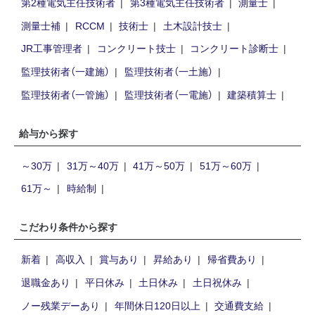
第2種電気主任技術者
第3種電気主任技術者
測量士
測量士補
RCCM
技術士
土木設計技士
JR工事管理者
コンクリート技士
コンクリート診断士
監理技術者（一建施）
監理技術者（一土施）
監理技術者（一管施）
監理技術者（一電施）
建築積算士
給与から探す
～30万
31万～40万
41万～50万
51万～60万
61万～
時給制
こだわり条件から探す
新着
高収入
賞与あり
昇給あり
帰省費あり
退職金あり
平日休み
土日休み
土日祝休み
ノー残業デーあり
年間休日120日以上
交通費支給