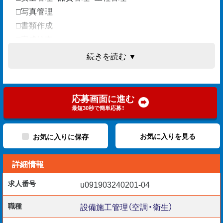
□写真管理
□書類作成
□完成検査
□保守・アフターサービス
続きを読む ▼
担当エリアは名古屋拠点の東海4県。
応募画面に進む
最短30秒で簡単応募！
愛知.岐阜.三重.静岡を駆け巡ります！
お気に入りを見る
お気に入りに保存
詳細情報
《勤務開始日》 即日～調整可
求人番号
u091903240201-04
水道事業の衛生・給排水工事です。
職種
設備施工管理（空調・衛生）