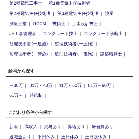
第2種電気工事士
第1種電気主任技術者
第2種電気主任技術者
第3種電気主任技術者
測量士
測量士補
RCCM
技術士
土木設計技士
JR工事管理者
コンクリート技士
コンクリート診断士
監理技術者（一建施）
監理技術者（一土施）
監理技術者（一管施）
監理技術者（一電施）
建築積算士
給与から探す
～30万
31万～40万
41万～50万
51万～60万
61万～
時給制
こだわり条件から探す
新着
高収入
賞与あり
昇給あり
帰省費あり
退職金あり
平日休み
土日休み
土日祝休み