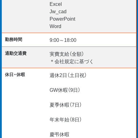
Excel
Jw_cad
PowerPoint
建築＆設備系の有資格者は優遇します。
Word
勤務時間
9:00～18:00
待遇も申し分ナシ。目指すは更に高み！
通勤交通費
実費支給（全額）
＊会社規定に基づく
休日・休暇
週休2日（土日祝）
GW休暇（9日）
夏季休暇（7日）
年末年始（8日）
慶弔休暇