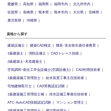
愛媛県
高知県
福岡県
福岡市内
北九州市内
佐賀県
長崎県
熊本県
熊本市内
大分県
宮崎県
鹿児島県
沖縄県
資格から探す
建築設備士
建築CAD検定
職長･安全衛生責任者教育
1級建築士
消防設備士
CADトレース技能
2級建築士･木造建築士
空気調和･衛生工学会設備士(空調設備士)
CAD利用技術者
1級建築施工管理技士
給水装置工事主任技術者
宅地建物取引士
CAD実務認定試験
1級建築施工管理技士補
排水設備工事責任技術者
ATC･AutoCAD技能認定試験
マンション管理士
2級建築施工管理技士
建設業経理士