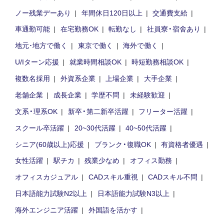
ノー残業デーあり
年間休日120日以上
交通費支給
車通勤可能
在宅勤務OK
転勤なし
社員寮・宿舍あり
地元･地方で働く
東京で働く
海外で働く
U/Iターン応援
就業時間相談OK
時短勤務相談OK
複数名採用
外資系企業
上場企業
大手企業
老舗企業
成長企業
学歴不問
未経験歓迎
文系・理系OK
新卒・第二新卒活躍
フリーター活躍
スクール卒活躍
20~30代活躍
40~50代活躍
シニア(60歳以上)応援
ブランク・復職OK
有資格者優遇
女性活躍
駅チカ
残業少なめ
オフィス勤務
オフィスカジュアル
CADスキル重視
CADスキル不問
日本語能力試験N2以上
日本語能力試験N3以上
海外エンジニア活躍
外国語を活かす