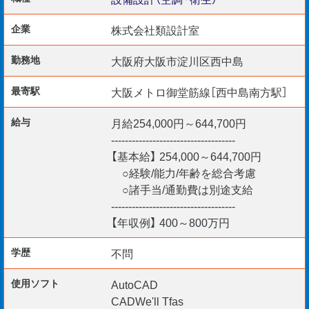
［勤務開始日］ 随時～
企業
株式会社類設計室
勤務地
大阪府大阪市淀川区西中島
職場は西中島南方駅/徒歩1分の好立地。
最寄駅
大阪メトロ御堂筋線［西中島南方駅］
ビジネスカジュアルで就業が可能です。
給与
月給254,000円～644,700円
------------------------------------
【基本給】 254,000～644,700円
［歓迎要件］
○経験/能力/年齢を総合考慮
○諸手当/通勤費は別途支給
・設計の実務経験1～5年
------------------------------------
・管工事施工管理技士補
【年収例】 400～800万円
・管工事施工管理技士
・建築設備士
学歴
不問
・空調設備士
使用ソフト
AutoCAD
・給水装置工事主任技術者
CADWe'll Tfas
・排水設備工事責任技術者