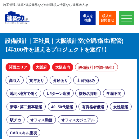
施工管理、建築・建設業界などの転職求人情報なら 建築求人.jp
求人を
求人の
検索
お問合せ
設備設計｜正社員｜大阪設計室(空調/衛生/配管)
【年100件を超えるプロジェクトを遂行！】
関西エリア
大阪府
大阪市内
設備設計（空調・衛生）
高収入
賞与あり
昇給あり
土日祝休み
地元･地方で働く
U/Iターン応援
複数名採用
学歴不問
新卒・第二新卒活躍
40~50代活躍
有資格者優遇
女性活躍
駅チカ
オフィス勤務
オフィスカジュアル
CADスキル重視