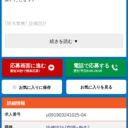
［担当業務］ 設備設計
＊図面作成/修正/チェック
＊納まり検討
続きを読む ▼
＊確認申請
＊工事監理
＊各種書類作成
応募画面に進む
電話で応募する
＊施主/協力会社との折衝
最短30秒で簡単応募！
受付 平日9:00-18:00
お気に入りを見る
お気に入りに保存
附帯設備(空調.衛生.給排水)やその配管。
詳細情報
勿論、建築物の設計も同社が行います。
求人番号
u091903241025-04
職種
設備設計（空調・衛生）