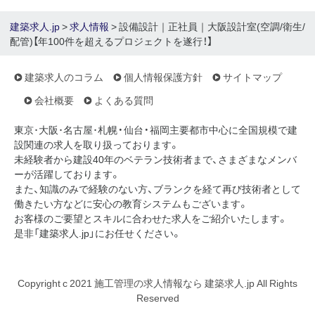
建築求人.jp
>
求人情報
> 設備設計｜正社員｜大阪設計室(空調/衛生/
配管)【年100件を超えるプロジェクトを遂行！】
建築求人のコラム
個人情報保護方針
サイトマップ
会社概要
よくある質問
東京･大阪･名古屋･札幌・仙台・福岡主要都市中心に全国規模で建
設関連の求人を取り扱っております。
未経験者から建設40年のベテラン技術者まで、さまざまなメンバ
ーが活躍しております。
また、知識のみで経験のない方、ブランクを経て再び技術者として
働きたい方などに安心の教育システムもございます。
お客様のご要望とスキルに合わせた求人をご紹介いたします。
是非「建築求人.jp」にお任せください。
Copyright c 2021 施工管理の求人情報なら 建築求人.jp All Rights
Reserved