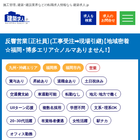
施工管理、建築・建設業界などの転職求人情報なら 建築求人.jp
求人を
求人の
検索
お問合せ
反響営業［正社員］(工事受注➡現場引継)【地域密着
☆福岡・博多エリア☆ノルマありません！】
九州・沖縄エリア
福岡県
福岡市内
営業
賞与あり
昇給あり
退職金あり
土日祝休み
交通費支給
車通勤可能
転勤なし
地元･地方で働く
U/Iターン応援
複数名採用
学歴不問
文系・理系OK
20~30代活躍
有資格者優遇
女性活躍
駅チカ
オフィス勤務