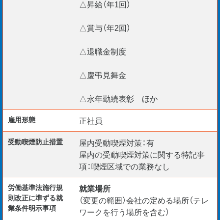
△昇給（年1回）
△賞与（年2回）
△退職金制度
△慶弔見舞金
△永年勤続表彰 ほか
雇用形態
正社員
受動喫煙防⽌措置
屋内受動喫煙対策：有
屋内の受動喫煙対策に関する特記事
項：喫煙区域での業務なし
労働基準法施行規
就業場所
則改正に準ずる就
（変更の範囲）会社の定める場所（テレ
業条件明示事項
ワークを行う場所を含む）