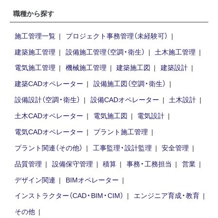
職種から探す
施工管理一覧
プロジェクト事務管理（未経験可）
建築施工管理
設備施工管理（空調・衛生）
土木施工管理
電気施工管理
機械施工管理
建築施工図
建築設計
建築CADオペレーター
設備施工図（空調・衛生）
設備設計（空調・衛生）
設備CADオペレーター
土木設計
土木CADオペレーター
電気施工図
電気設計
電気CADオペレーター
プラント施工管理
プラント関連（その他）
工事監理・設計監理
安全管理
品質管理
設備保守管理
積算
事務・工務担当
営業
デザイン関連
BIMオペレーター
インストラクター（CAD・BIM・CIM）
エンジニア育成・教育
その他