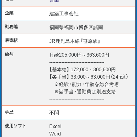
リノベや原状回復も行なっています。
企業
建築工事会社
勤務地
福岡県福岡市博多区諸岡
【歓迎要件】
最寄駅
JR鹿児島本線『笹原駅』
★営業の実務経験
★普通自動車免許（AT限定可）
給与
月給205,000円～363,600円
★PCスキル（Office/タッチタイピング）
------------------------------------
【基本給】 172,000～300,600円
【各手当】 33,000～63,000円（24h込）
※経験・能力・年齢を総合考慮
内装工事なら同社にお任せあれ☆
※諸手当・通勤費は別途支給
------------------------------------
自信を持って技術を提案して下さい！
学歴
不問
使用ソフト
Excel
Word