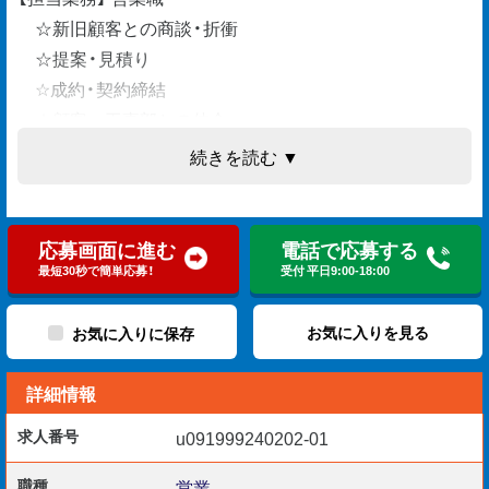
☆新旧顧客との商談・折衝
☆提案・見積り
☆成約・契約締結
☆顧客⇔工事部との仲介
続きを読む ▼
HP等からの反響を元に顧客訪問。
応募画面に進む
電話で応募する
ノルマも無くストレスフリーの職場。
最短30秒で簡単応募！
受付 平日9:00-18:00
お気に入りを見る
お気に入りに保存
【勤務開始日】 即日～随時
詳細情報
求人番号
u091999240202-01
戸建や店舗など小物件が大得意☆
職種
営業