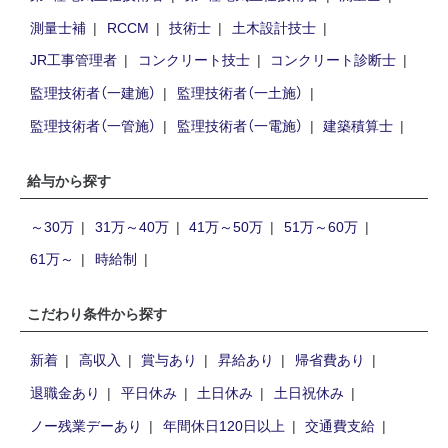
測量士補
RCCM
技術士
土木設計技士
JR工事管理者
コンクリート技士
コンクリート診断士
監理技術者（一建施）
監理技術者（一土施）
監理技術者（一管施）
監理技術者（一電施）
建築積算士
給与から探す
～30万
31万～40万
41万～50万
51万～60万
61万～
時給制
こだわり条件から探す
新着
高収入
賞与あり
昇給あり
帰省費あり
退職金あり
平日休み
土日休み
土日祝休み
ノー残業デーあり
年間休日120日以上
交通費支給