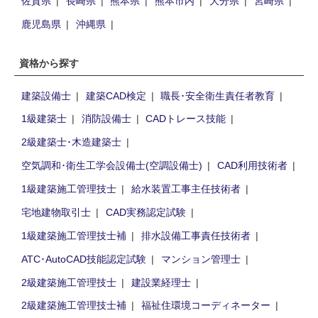
佐賀県
長崎県
熊本県
熊本市内
大分県
宮崎県
鹿児島県
沖縄県
資格から探す
建築設備士
建築CAD検定
職長･安全衛生責任者教育
1級建築士
消防設備士
CADトレース技能
2級建築士･木造建築士
空気調和･衛生工学会設備士(空調設備士)
CAD利用技術者
1級建築施工管理技士
給水装置工事主任技術者
宅地建物取引士
CAD実務認定試験
1級建築施工管理技士補
排水設備工事責任技術者
ATC･AutoCAD技能認定試験
マンション管理士
2級建築施工管理技士
建設業経理士
2級建築施工管理技士補
福祉住環境コーディネーター