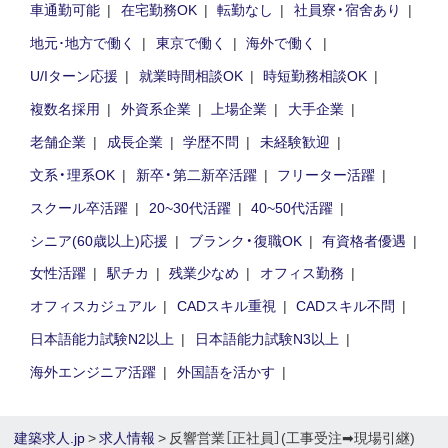
車通勤可能
在宅勤務OK
転勤なし
社員寮・宿舍あり
地元･地方で働く
東京で働く
海外で働く
U/Iターン応援
就業時間相談OK
時短勤務相談OK
複数名採用
外資系企業
上場企業
大手企業
老舗企業
成長企業
学歴不問
未経験歓迎
文系・理系OK
新卒・第二新卒活躍
フリーター活躍
スクール卒活躍
20~30代活躍
40~50代活躍
シニア(60歳以上)応援
ブランク・復職OK
有資格者優遇
女性活躍
駅チカ
残業少なめ
オフィス勤務
オフィスカジュアル
CADスキル重視
CADスキル不問
日本語能力試験N2以上
日本語能力試験N3以上
海外エンジニア活躍
外国語を活かす
建築求人.jp
>
求人情報
> 反響営業［正社員］(工事受注➡現場引継)