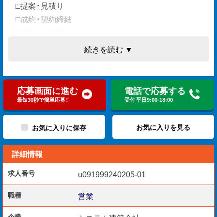
□提案・見積り
□成約・契約締結
□顧客⇔工事部との仲介
続きを読む ▼
官庁・民間企業へのアプローチです。
応募画面に進む
電話で応募する
BtoB営業のご経験者を優遇します◎
最短30秒で簡単応募！
受付 平日9:00-18:00
お気に入りを見る
お気に入りに保存
〖歓迎要件〗
詳細情報
■実務経験3年以上
■CADスキル（Jw_cad）
求人番号
u091999240205-01
■普通自動車免許（AT限定可）
■PCスキル（Office/タッチタイピング）
職種
営業
企業