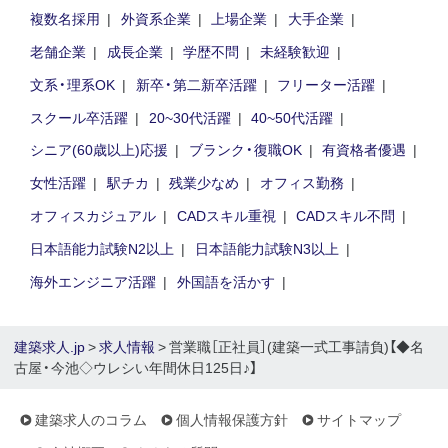
複数名採用
外資系企業
上場企業
大手企業
老舗企業
成長企業
学歴不問
未経験歓迎
文系・理系OK
新卒・第二新卒活躍
フリーター活躍
スクール卒活躍
20~30代活躍
40~50代活躍
シニア(60歳以上)応援
ブランク・復職OK
有資格者優遇
女性活躍
駅チカ
残業少なめ
オフィス勤務
オフィスカジュアル
CADスキル重視
CADスキル不問
日本語能力試験N2以上
日本語能力試験N3以上
海外エンジニア活躍
外国語を活かす
建築求人.jp
>
求人情報
> 営業職［正社員］(建築一式工事請負)【◆名
古屋・今池◇ウレシい年間休日125日♪】
建築求人のコラム
個人情報保護方針
サイトマップ