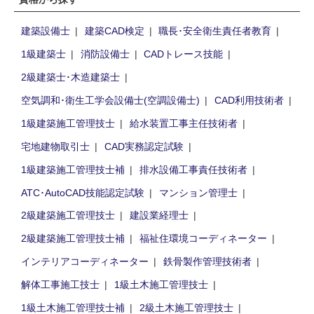
建築設備士
建築CAD検定
職長･安全衛生責任者教育
1級建築士
消防設備士
CADトレース技能
2級建築士･木造建築士
空気調和･衛生工学会設備士(空調設備士)
CAD利用技術者
1級建築施工管理技士
給水装置工事主任技術者
宅地建物取引士
CAD実務認定試験
1級建築施工管理技士補
排水設備工事責任技術者
ATC･AutoCAD技能認定試験
マンション管理士
2級建築施工管理技士
建設業経理士
2級建築施工管理技士補
福祉住環境コーディネーター
インテリアコーディネーター
鉄骨製作管理技術者
解体工事施工技士
1級土木施工管理技士
1級土木施工管理技士補
2級土木施工管理技士