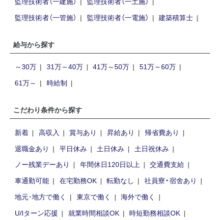
監理技術者（一建施）
監理技術者（一土施）
監理技術者（一管施）
監理技術者（一電施）
建築積算士
給与から探す
～30万
31万～40万
41万～50万
51万～60万
61万～
時給制
こだわり条件から探す
新着
高収入
賞与あり
昇給あり
帰省費あり
退職金あり
平日休み
土日休み
土日祝休み
ノー残業デーあり
年間休日120日以上
交通費支給
車通勤可能
在宅勤務OK
転勤なし
社員寮・宿舍あり
地元･地方で働く
東京で働く
海外で働く
U/Iターン応援
就業時間相談OK
時短勤務相談OK