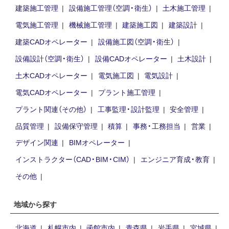
建築施工管理
設備施工管理（空調・衛生）
土木施工管理
電気施工管理
機械施工管理
建築施工図
建築設計
建築CADオペレーター
設備施工図（空調・衛生）
設備設計（空調・衛生）
設備CADオペレーター
土木設計
土木CADオペレーター
電気施工図
電気設計
電気CADオペレーター
プラント施工管理
プラント関連（その他）
工事監理・設計監理
安全管理
品質管理
設備保守管理
積算
事務・工務担当
営業
デザイン関連
BIMオペレーター
インストラクター（CAD・BIM・CIM）
エンジニア育成・教育
その他
地域から探す
北海道
札幌市内
函館市内
青森県
岩手県
宮城県