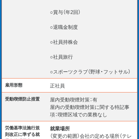
○賞与（年2回）
○退職金制度
○社員持株会
○社員旅行
○スポーツクラブ（野球・フットサル）
雇用形態
正社員
受動喫煙防⽌措置
屋内受動喫煙対策：有
屋内の受動喫煙対策に関する特記事
項：喫煙区域での業務なし
労働基準法施行規
就業場所
則改正に準ずる就
（変更の範囲）会社の定める場所（テレ