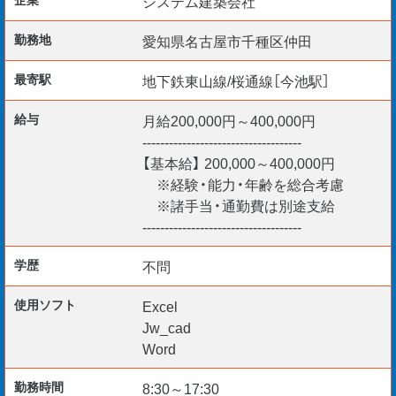
システム建築会社
稼働エリアは愛知/岐阜/三重/静岡。
勤務地
愛知県名古屋市千種区仲田
最寄駅
地下鉄東山線/桜通線［今池駅］
遠出はありますが、転勤は一切ナシ。
給与
月給200,000円～400,000円
------------------------------------
〖勤務開始日〗 即日～随時
【基本給】 200,000～400,000円
※経験・能力・年齢を総合考慮
※諸手当・通勤費は別途支給
------------------------------------
全国に拠点を持つ業界でも準大手♪
学歴
不問
実績とブランドには遜色ない企業です。
使用ソフト
Excel
Jw_cad
Word
勤務時間
8:30～17:30