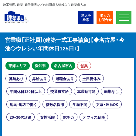
施工管理、建築・建設業界などの転職求人情報なら 建築求人.jp
求人を
求人の
検索
お問合せ
営業職［正社員］(建築一式工事請負)【◆名古屋・今
池◇ウレシい年間休日125日♪】
東海エリア
愛知県
名古屋市内
営業
賞与あり
昇給あり
退職金あり
土日祝休み
年間休日120日以上
交通費支給
車通勤可能
転勤なし
地元･地方で働く
複数名採用
学歴不問
文系・理系OK
20~30代活躍
女性活躍
駅チカ
オフィス勤務