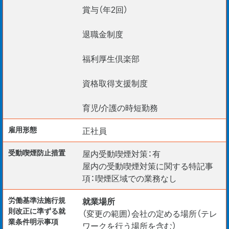
賞与（年2回）
退職金制度
福利厚生倶楽部
資格取得支援制度
育児/介護の時短勤務
雇用形態
正社員
受動喫煙防⽌措置
屋内受動喫煙対策：有
屋内の受動喫煙対策に関する特記事
項：喫煙区域での業務なし
労働基準法施行規
就業場所
則改正に準ずる就
（変更の範囲）会社の定める場所（テレ
業条件明示事項
ワークを行う場所を含む）