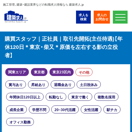
施工管理、建築・建設業界などの転職求人情報なら 建築求人.jp
求人を
求人の
検索
お問合せ
購買スタッフ｜正社員｜取引先開拓(主任待遇)【年
休120日＊東京・柴又＊原価を左右する影の立役
者】
関東エリア
東京都
東京23区内
その他
賞与あり
昇給あり
退職金あり
土日祝休み
年間休日120日以上
転勤なし
東京で働く
複数名採用
成長企業
学歴不問
20~30代活躍
女性活躍
駅チカ
オフィス勤務