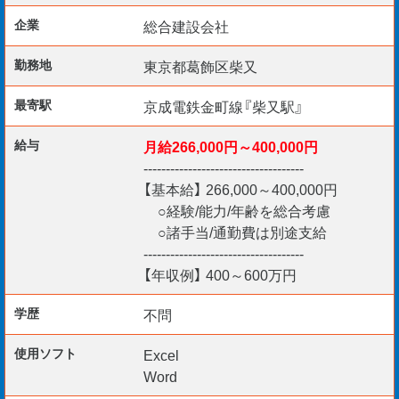
企業
総合建設会社
原価を左右しかねない重要な業務です。
勤務地
東京都葛飾区柴又
競合での同業務経験者は条件面で優遇。
最寄駅
京成電鉄金町線『柴又駅』
給与
月給266,000円～400,000円
【歓迎要件】
------------------------------------
＊購買の実務経験3年以上
【基本給】 266,000～400,000円
＊普通自動車免許（AT限定可）
○経験/能力/年齢を総合考慮
○諸手当/通勤費は別途支給
------------------------------------
【年収例】 400～600万円
同社は2社合併により新体制を整備中！
学歴
不問
チャンスしかない同社へ是非ご応募を。
使用ソフト
Excel
Word