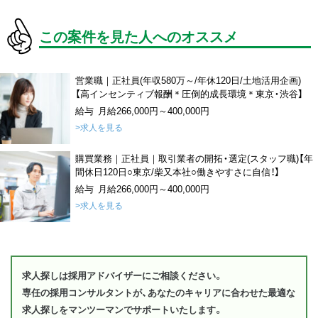
この案件を見た人へのオススメ
営業職｜正社員(年収580万～/年休120日/土地活用企画)
【高インセンティブ報酬＊圧倒的成長環境＊東京・渋谷】
給与 月給266,000円～400,000円
>求人を見る
購買業務｜正社員｜取引業者の開拓・選定(スタッフ職)【年
間休日120日○東京/柴又本社○働きやすさに自信！】
給与 月給266,000円～400,000円
>求人を見る
求人探しは採用アドバイザーにご相談ください。
専任の採用コンサルタントが、あなたのキャリアに合わせた最適な
求人探しをマンツーマンでサポートいたします。