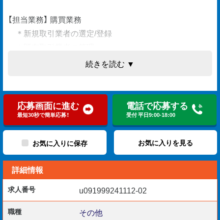
【担当業務】 購買業務
＊新規取引業者の選定/登録
＊既存取引業者の管理
＊見積依頼
続きを読む ▼
＊内容チェック
＊契約書類の発行/管理 他
応募画面に進む
電話で応募する
最短30秒で簡単応募！
受付 平日9:00-18:00
選定.見積.比較.登録.管理等の一連業務。
お気に入りを見る
お気に入りに保存
単価表等を作成し見える化も図ります。
詳細情報
求人番号
u091999241112-02
【勤務開始日】 相談可
職種
その他