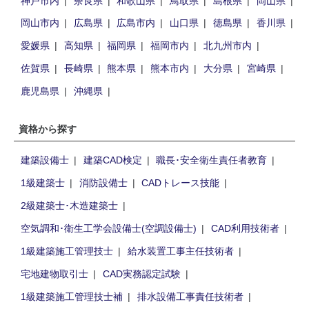
岡山市内
広島県
広島市内
山口県
徳島県
香川県
愛媛県
高知県
福岡県
福岡市内
北九州市内
佐賀県
長崎県
熊本県
熊本市内
大分県
宮崎県
鹿児島県
沖縄県
資格から探す
建築設備士
建築CAD検定
職長･安全衛生責任者教育
1級建築士
消防設備士
CADトレース技能
2級建築士･木造建築士
空気調和･衛生工学会設備士(空調設備士)
CAD利用技術者
1級建築施工管理技士
給水装置工事主任技術者
宅地建物取引士
CAD実務認定試験
1級建築施工管理技士補
排水設備工事責任技術者