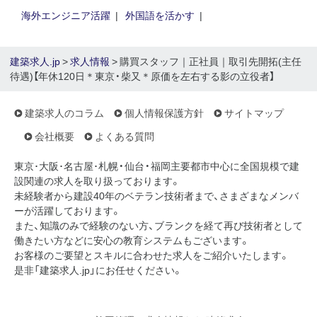
海外エンジニア活躍
外国語を活かす
建築求人.jp
>
求人情報
> 購買スタッフ｜正社員｜取引先開拓(主任
待遇)【年休120日＊東京・柴又＊原価を左右する影の立役者】
建築求人のコラム
個人情報保護方針
サイトマップ
会社概要
よくある質問
東京･大阪･名古屋･札幌・仙台・福岡主要都市中心に全国規模で建
設関連の求人を取り扱っております。
未経験者から建設40年のベテラン技術者まで、さまざまなメンバ
ーが活躍しております。
また、知識のみで経験のない方、ブランクを経て再び技術者として
働きたい方などに安心の教育システムもございます。
お客様のご要望とスキルに合わせた求人をご紹介いたします。
是非「建築求人.jp」にお任せください。