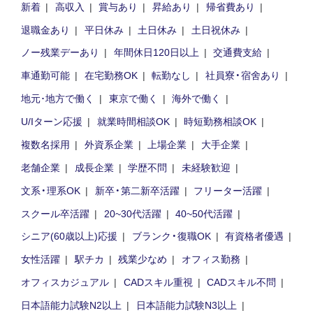
新着
高収入
賞与あり
昇給あり
帰省費あり
退職金あり
平日休み
土日休み
土日祝休み
ノー残業デーあり
年間休日120日以上
交通費支給
車通勤可能
在宅勤務OK
転勤なし
社員寮・宿舍あり
地元･地方で働く
東京で働く
海外で働く
U/Iターン応援
就業時間相談OK
時短勤務相談OK
複数名採用
外資系企業
上場企業
大手企業
老舗企業
成長企業
学歴不問
未経験歓迎
文系・理系OK
新卒・第二新卒活躍
フリーター活躍
スクール卒活躍
20~30代活躍
40~50代活躍
シニア(60歳以上)応援
ブランク・復職OK
有資格者優遇
女性活躍
駅チカ
残業少なめ
オフィス勤務
オフィスカジュアル
CADスキル重視
CADスキル不問
日本語能力試験N2以上
日本語能力試験N3以上