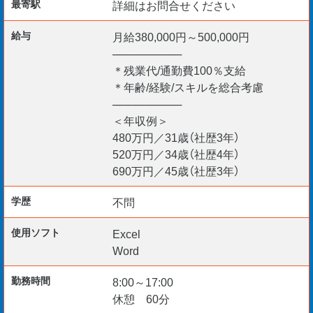
最寄駅
詳細はお問合せください
【在籍社員の声】
給与
月給380,000円～500,000円
「中規模案件での経験が、次のステップへつながる実感が
─────────
あります。」
＊残業代/通勤費100％支給
「管理業務に集中でき、オンオフのバランスが取りやすく
＊年齢/経験/スキルを総合考慮
─────────
なりました。」
＜年収例＞
480万円／31歳（社歴3年）
【あると強み】
520万円／34歳（社歴4年）
・改修工事の経験や施工管理技士の資格
690万円／45歳（社歴3年）
学歴
不問
まずは詳細の確認から。ご興味がありましたらお気軽にお
問い合わせください。
使用ソフト
Excel
Word
【応募条件】
・実務経験8年以上
勤務時間
8:00～17:00
休憩 60分
・募集職種に応じた1級資格をお持ちの方