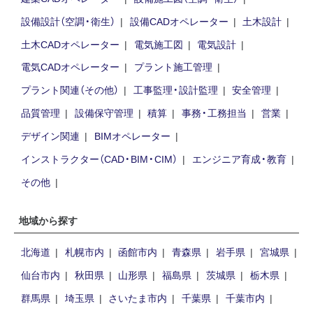
設備設計（空調・衛生）
設備CADオペレーター
土木設計
土木CADオペレーター
電気施工図
電気設計
電気CADオペレーター
プラント施工管理
プラント関連（その他）
工事監理・設計監理
安全管理
品質管理
設備保守管理
積算
事務・工務担当
営業
デザイン関連
BIMオペレーター
インストラクター（CAD・BIM・CIM）
エンジニア育成・教育
その他
地域から探す
北海道
札幌市内
函館市内
青森県
岩手県
宮城県
仙台市内
秋田県
山形県
福島県
茨城県
栃木県
群馬県
埼玉県
さいたま市内
千葉県
千葉市内