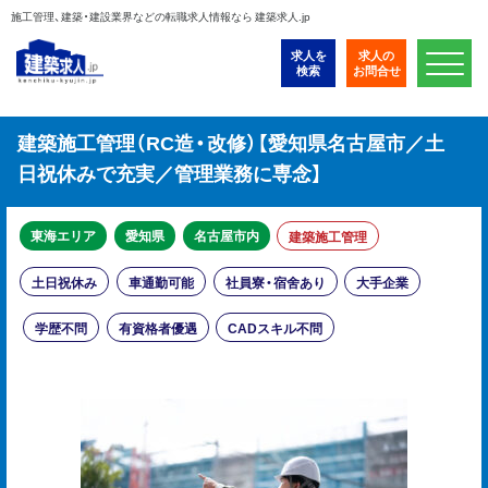
施工管理、建築・建設業界などの転職求人情報なら 建築求人.jp
求人を
求人の
検索
お問合せ
建築施工管理（RC造・改修）【愛知県名古屋市／土
日祝休みで充実／管理業務に専念】
東海エリア
愛知県
名古屋市内
建築施工管理
土日祝休み
車通勤可能
社員寮・宿舍あり
大手企業
学歴不問
有資格者優遇
CADスキル不問