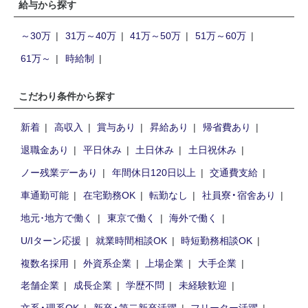
給与から探す
～30万
31万～40万
41万～50万
51万～60万
61万～
時給制
こだわり条件から探す
新着
高収入
賞与あり
昇給あり
帰省費あり
退職金あり
平日休み
土日休み
土日祝休み
ノー残業デーあり
年間休日120日以上
交通費支給
車通勤可能
在宅勤務OK
転勤なし
社員寮・宿舍あり
地元･地方で働く
東京で働く
海外で働く
U/Iターン応援
就業時間相談OK
時短勤務相談OK
複数名採用
外資系企業
上場企業
大手企業
老舗企業
成長企業
学歴不問
未経験歓迎
文系・理系OK
新卒・第二新卒活躍
フリーター活躍