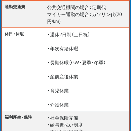
└ 1級建築士
通勤交通費
公共交通機関の場合：定期代
└ 1級建築施工管理技士
マイカー通勤の場合：ガソリン代(20
└ 1級土木施工管理技士
円/km)
└ 1級管工事施工管理技士
休日・休暇
・週休2日制（土日祝）
└ 1級電気工事施工管理技士
・年次有給休暇
リモート面談 随時実施中◎
・長期休暇（GW・夏季・冬季）
・産前産後休業
・育児休業
・介護休業
福利厚生・保険
・社会保険完備
・給与仮払い制度