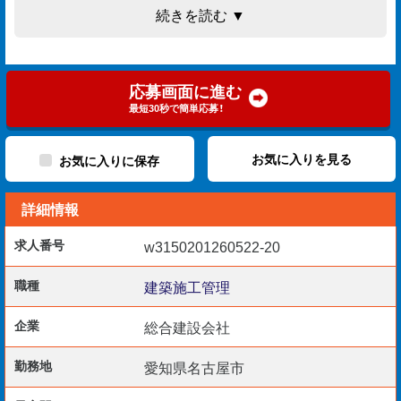
・安全管理
続きを読む ▼
・写真管理
などをご担当いただきます。
応募画面に進む
【勤務地・通勤】
最短30秒で簡単応募！
愛知県名古屋市内及び近郊
マイカー通勤可／宿舎の用意あり（希望者）
お気に入りを見る
お気に入りに保存
詳細情報
【やりがい】
各種現場の施工管理経験を積むことで、管理としてのスキ
求人番号
w3150201260522-20
ルが向上します。
職種
建築施工管理
【こんな方におすすめ】
企業
総合建設会社
・施工管理経験を活かしてさらなる成長を目指す方
・収入と働き方のバランスを重視したい方
勤務地
愛知県名古屋市
・段取り力を磨き、現場管理に専念したい方