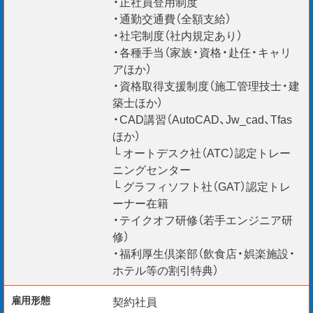
・正社員登用制度
・通勤交通費（全額支給）
・社宅制度（社内規定あり）
・各種手当（家族・資格・赴任・キャリ
アほか）
・資格取得支援制度（施工管理技士・建
築士ほか）
・CAD講習（AutoCAD、Jw_cad、Tfas
ほか）
└ オートデスク社（ATC）認定トレー
ニングセンター
└ グラフィソフト社（GAT）認定トレ
ーナー在籍
・テイクオフ研修（若手エンジニア研
修）
・福利厚生倶楽部（飲食店・娯楽施設・
ホテル等の割引特典）
雇用形態
契約社員