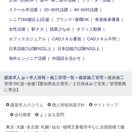
スクール卒活躍
20~30代活躍
40~50代活躍
シニア(60歳以上)応援
ブランク・復職OK
有資格者優遇
女性活躍
駅チカ
残業少なめ
オフィス勤務
オフィスカジュアル
CADスキル重視
CADスキル不問
日本語能力試験N2以上
日本語能力試験N3以上
海外エンジニア活躍
外国語を活かす
建築求人.jp
>
求人情報
>
施工管理一覧
>
建築施工管理
> 建築施工
管理（RC造・改修）【愛知県名古屋市／土日祝休みで充実／管理業務
に専念】
建築求人のコラム
個人情報保護方針
サイトマップ
会社概要
よくある質問
東京･大阪･名古屋･札幌・仙台・福岡主要都市中心に全国規模で建