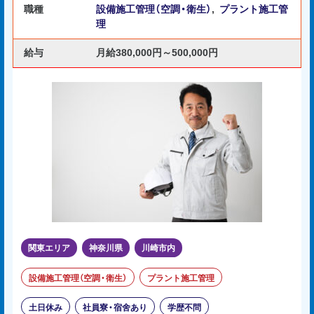
職種
設備施工管理（空調・衛生）
,
プラント施工管
理
給与
月給380,000円～500,000円
関東エリア
神奈川県
川崎市内
設備施工管理（空調・衛生）
プラント施工管理
土日休み
社員寮・宿舍あり
学歴不問