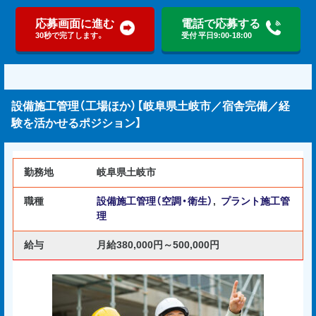
応募画面に進む
電話で応募する
30秒で完了します。
受付 平日9:00-18:00
設備施工管理（工場ほか）【岐阜県土岐市／宿舎完備／経
験を活かせるポジション】
勤務地
岐阜県土岐市
職種
設備施工管理（空調・衛生）
,
プラント施工管
理
給与
月給380,000円～500,000円