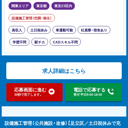
関東エリア
東京都
東京23区内
設備施工管理（空調・衛生）
高収入
土日祝休み
車通勤可能
社員寮・宿舍あり
学歴不問
駅チカ
CADスキル不問
求人詳細はこちら
応募画面に進む
電話で応募する
30秒で完了します。
受付 平日9:00-18:00
設備施工管理（公共施設・改修）【足立区／土日祝休みで充