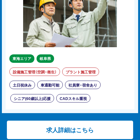
東海エリア
岐阜県
設備施工管理（空調・衛生）
プラント施工管理
土日祝休み
車通勤可能
社員寮・宿舍あり
シニア(60歳以上)応援
CADスキル重視
求人詳細はこちら