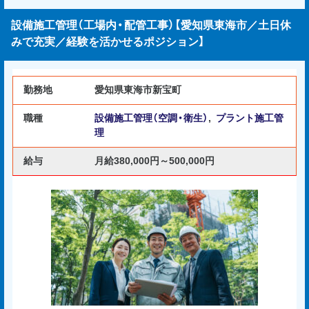
設備施工管理（工場内・配管工事）【愛知県東海市／土日休
みで充実／経験を活かせるポジション】
勤務地
愛知県東海市新宝町
職種
設備施工管理（空調・衛生）
,
プラント施工管
理
給与
月給380,000円～500,000円