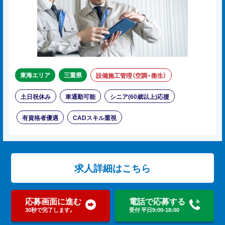
東海エリア
三重県
設備施工管理（空調・衛生）
土日祝休み
車通勤可能
シニア(60歳以上)応援
有資格者優遇
CADスキル重視
求人詳細はこちら
応募画面に進む
電話で応募する
30秒で完了します。
受付 平日9:00-18:00