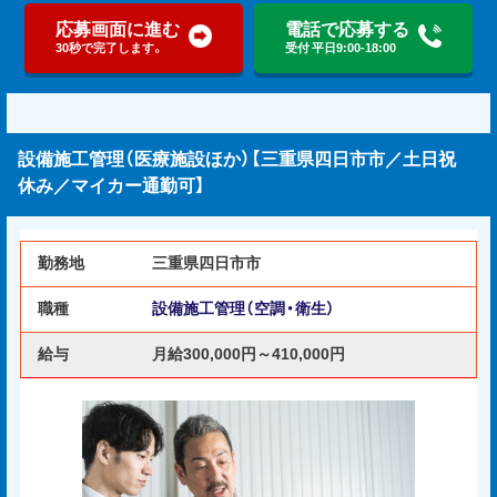
応募画面に進む
電話で応募する
30秒で完了します。
受付 平日9:00-18:00
設備施工管理（医療施設ほか）【三重県四日市市／土日祝
休み／マイカー通勤可】
勤務地
三重県四日市市
職種
設備施工管理（空調・衛生）
給与
月給300,000円～410,000円