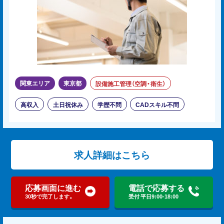
関東エリア
東京都
設備施工管理（空調・衛生）
高収入
土日祝休み
学歴不問
CADスキル不問
求人詳細はこちら
応募画面に進む
電話で応募する
30秒で完了します。
受付 平日9:00-18:00