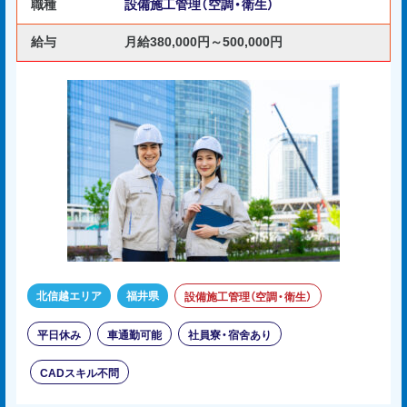
職種
設備施工管理（空調・衛生）
給与
月給380,000円～500,000円
北信越エリア
福井県
設備施工管理（空調・衛生）
平日休み
車通勤可能
社員寮・宿舍あり
CADスキル不問