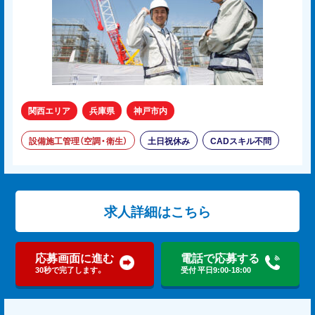
関西エリア
兵庫県
神戸市内
設備施工管理（空調・衛生）
土日祝休み
CADスキル不問
求人詳細はこちら
応募画面に進む
電話で応募する
30秒で完了します。
受付 平日9:00-18:00