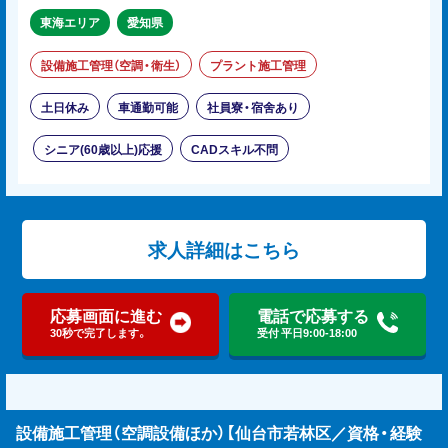
東海エリア
愛知県
設備施工管理（空調・衛生）
プラント施工管理
土日休み
車通勤可能
社員寮・宿舍あり
シニア(60歳以上)応援
CADスキル不問
求人詳細はこちら
応募画面に進む
電話で応募する
30秒で完了します。
受付 平日9:00-18:00
設備施工管理（空調設備ほか）【仙台市若林区／資格・経験