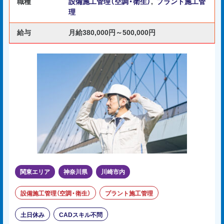
職種
設備施工管理（空調・衛生）
,
プラント施工管
理
給与
月給380,000円～500,000円
関東エリア
神奈川県
川崎市内
設備施工管理（空調・衛生）
プラント施工管理
土日休み
CADスキル不問