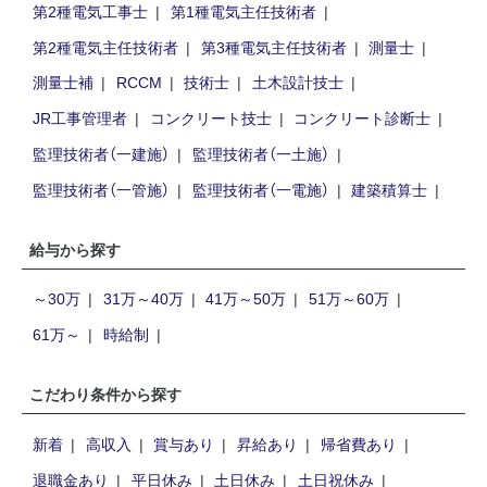
第2種電気工事士
第1種電気主任技術者
第2種電気主任技術者
第3種電気主任技術者
測量士
測量士補
RCCM
技術士
土木設計技士
JR工事管理者
コンクリート技士
コンクリート診断士
監理技術者（一建施）
監理技術者（一土施）
監理技術者（一管施）
監理技術者（一電施）
建築積算士
給与から探す
～30万
31万～40万
41万～50万
51万～60万
61万～
時給制
こだわり条件から探す
新着
高収入
賞与あり
昇給あり
帰省費あり
退職金あり
平日休み
土日休み
土日祝休み