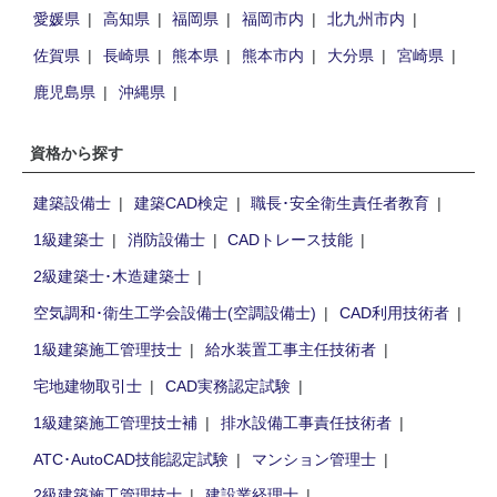
愛媛県
高知県
福岡県
福岡市内
北九州市内
佐賀県
長崎県
熊本県
熊本市内
大分県
宮崎県
鹿児島県
沖縄県
資格から探す
建築設備士
建築CAD検定
職長･安全衛生責任者教育
1級建築士
消防設備士
CADトレース技能
2級建築士･木造建築士
空気調和･衛生工学会設備士(空調設備士)
CAD利用技術者
1級建築施工管理技士
給水装置工事主任技術者
宅地建物取引士
CAD実務認定試験
1級建築施工管理技士補
排水設備工事責任技術者
ATC･AutoCAD技能認定試験
マンション管理士
2級建築施工管理技士
建設業経理士