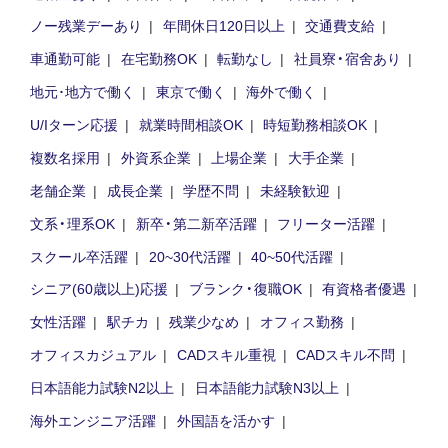
ノー残業デーあり
年間休日120日以上
交通費支給
車通勤可能
在宅勤務OK
転勤なし
社員寮・宿舍あり
地元･地方で働く
東京で働く
海外で働く
U/Iターン応援
就業時間相談OK
時短勤務相談OK
複数名採用
外資系企業
上場企業
大手企業
老舗企業
成長企業
学歴不問
未経験歓迎
文系・理系OK
新卒・第二新卒活躍
フリーター活躍
スクール卒活躍
20~30代活躍
40~50代活躍
シニア(60歳以上)応援
ブランク・復職OK
有資格者優遇
女性活躍
駅チカ
残業少なめ
オフィス勤務
オフィスカジュアル
CADスキル重視
CADスキル不問
日本語能力試験N2以上
日本語能力試験N3以上
海外エンジニア活躍
外国語を活かす