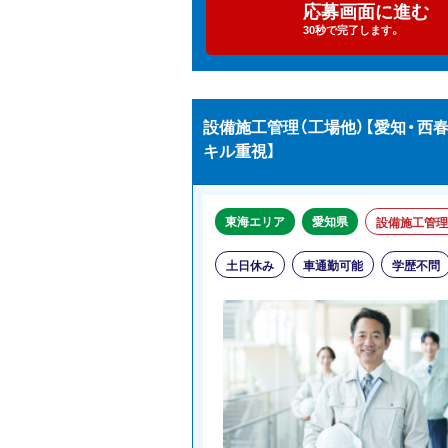
応募画面に進む
30秒で完了します。
設備施工管理（工場他）【愛知・西
キル重視】
東海エリア
愛知県
設備施工管理
土日休み
車通勤可能
学歴不問