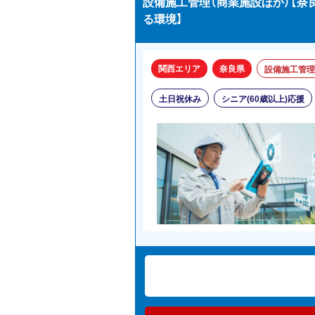
設備施工管理（商業施設ほか）【
る環境】
関西エリア
奈良県
設備施工管理
土日祝休み
シニア(60歳以上)応援