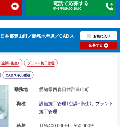
電話で応募する
受付 平日9:00-18:00
春日井郡豊山町／勤務地考慮／CADス
お気に入り
応募する
（空調・衛生）
プラント施工管理
CADスキル重視
勤務地
愛知県西春日井郡豊山町
職種
設備施工管理（空調・衛生）
,
プラント
施工管理
給与
月給400,000円～550,000円