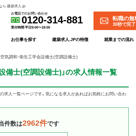
 建築求人.jp
お電話でのお問い合わせ
転職の無
0120-314-881
30秒で完
受付時間 平日9:00〜18:00
お仕事を探す
建築求人.JPの特徴
就業までの流れ
>
空気調和･衛生工学会設備士(空調設備士)
設備士(空調設備士)」の求人情報一覧
)の求人一覧ページです。気になる求人があればお気軽にお問い合わ
2962件
当件数は
です