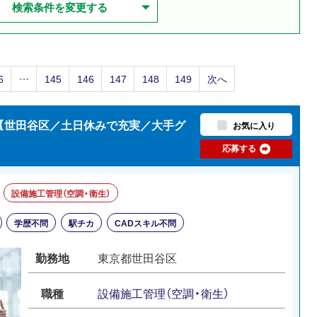
検索条件を変更する
6
…
145
146
147
148
149
次へ
）【世田谷区／土日休みで充実／大手グ
お気に入り
応募する
設備施工管理（空調・衛生）
学歴不問
駅チカ
CADスキル不問
勤務地
東京都世田谷区
職種
設備施工管理（空調・衛生）