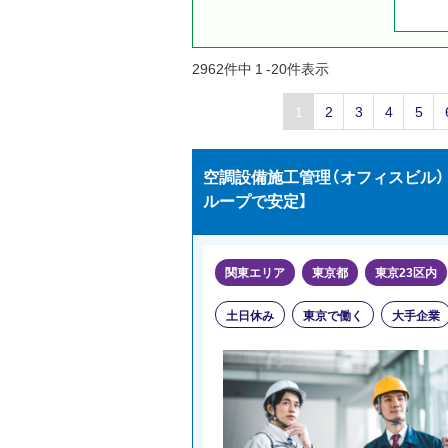
2962件中 1 -20件表示
1
2
3
4
5
空調設備施工管理（オフィスビル
ループで安定】
関東エリア
東京都
東京23区内
土日休み
東京で働く
大手企業