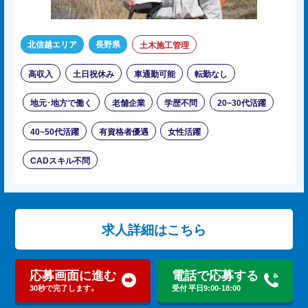
北信越エリア
長野県
土木施工管理
高収入
土日祝休み
車通勤可能
転勤なし
地元･地方で働く
老舗企業
学歴不問
20~30代活躍
40~50代活躍
有資格者優遇
女性活躍
CADスキル不問
求人詳細はこちら
応募画面に進む
電話で応募する
30秒で完了します。
受付 平日9:00-18:00