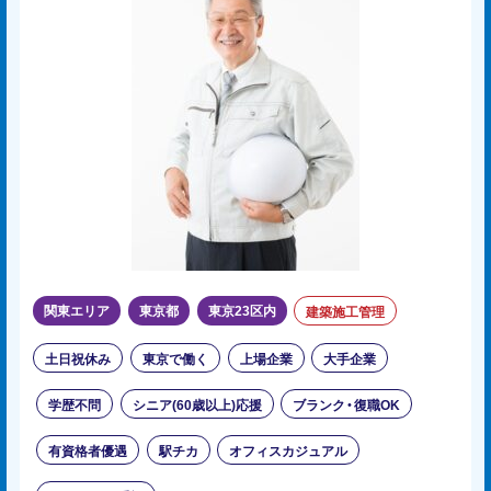
関東エリア
東京都
東京23区内
建築施工管理
土日祝休み
東京で働く
上場企業
大手企業
学歴不問
シニア(60歳以上)応援
ブランク・復職OK
有資格者優遇
駅チカ
オフィスカジュアル