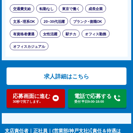
交通費支給
転勤なし
東京で働く
成長企業
文系・理系OK
20~30代活躍
ブランク・復職OK
有資格者優遇
女性活躍
駅チカ
オフィス勤務
オフィスカジュアル
求人詳細はこちら
応募画面に進む
電話で応募する
30秒で完了します。
受付 平日9:00-18:00
支店責任者｜正社員｜(営業部/神戸支社)【責任＆待遇は