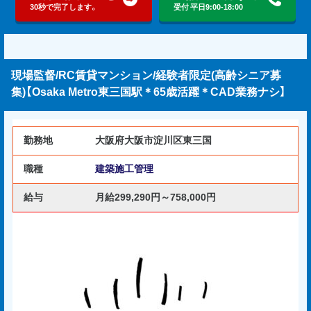
30秒で完了します。
受付 平日9:00-18:00
現場監督/RC賃貸マンション/経験者限定(高齢シニア募
集)【Osaka Metro東三国駅＊65歳活躍＊CAD業務ナシ】
勤務地
大阪府大阪市淀川区東三国
職種
建築施工管理
給与
月給299,290円～758,000円