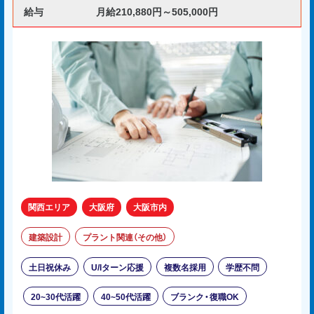
給与
月給210,880円～505,000円
関西エリア
大阪府
大阪市内
建築設計
プラント関連（その他）
土日祝休み
U/Iターン応援
複数名採用
学歴不問
20~30代活躍
40~50代活躍
ブランク・復職OK