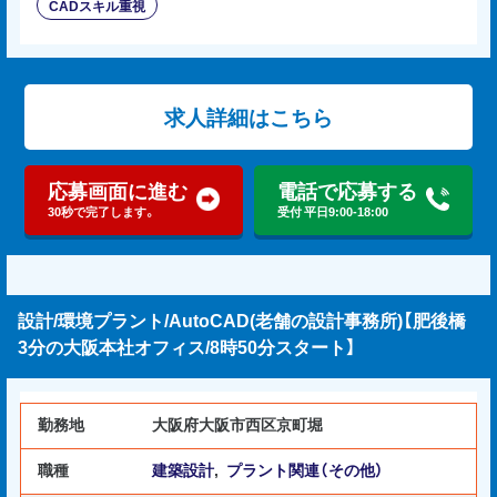
CADスキル重視
求人詳細はこちら
応募画面に進む
電話で応募する
30秒で完了します。
受付 平日9:00-18:00
設計/環境プラント/AutoCAD(老舗の設計事務所)【肥後橋
3分の大阪本社オフィス/8時50分スタート】
勤務地
大阪府大阪市西区京町堀
職種
建築設計
,
プラント関連（その他）