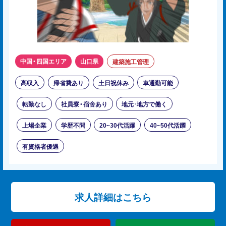
中国・四国エリア
山口県
建築施工管理
高収入
帰省費あり
土日祝休み
車通勤可能
転勤なし
社員寮・宿舍あり
地元･地方で働く
上場企業
学歴不問
20~30代活躍
40~50代活躍
有資格者優遇
求人詳細はこちら