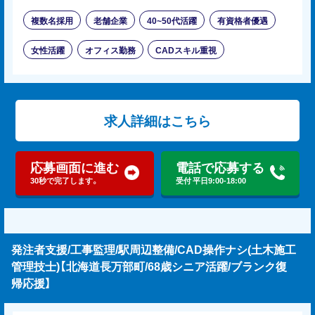
複数名採用
老舗企業
40~50代活躍
有資格者優遇
女性活躍
オフィス勤務
CADスキル重視
求人詳細はこちら
応募画面に進む
電話で応募する
30秒で完了します。
受付 平日9:00-18:00
発注者支援/工事監理/駅周辺整備/CAD操作ナシ(土木施工
管理技士)【北海道長万部町/68歳シニア活躍/ブランク復
帰応援】