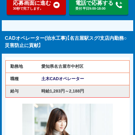
応募画面に進む
電話で応募する
30秒で完了します。
受付 平日9:00-18:00
CADオペレーター(治水工事)【名古屋駅スグ/支店内勤務○
災害防止に貢献】
勤務地
愛知県名古屋市中村区
職種
土木CADオペレーター
給与
時給1,283円～2,188円