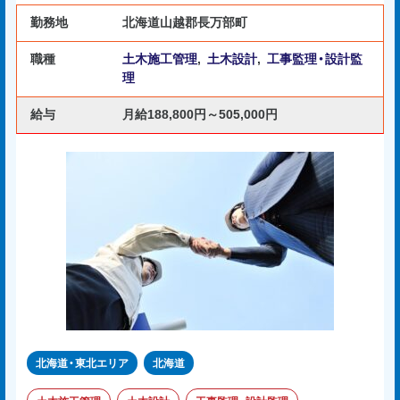
勤務地
北海道山越郡長万部町
職種
土木施工管理
,
土木設計
,
工事監理・設計監
理
給与
月給188,800円～505,000円
北海道・東北エリア
北海道