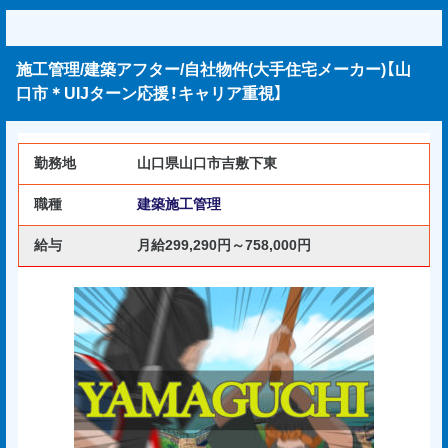
施工管理/建築アフター/自社物件(大手住宅メーカー)【山
口市＊UIJターン応援！キャリア重視】
勤務地
山口県山口市吉敷下東
職種
建築施工管理
給与
月給299,290円～758,000円