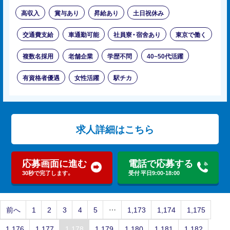
高収入
賞与あり
昇給あり
土日祝休み
交通費支給
車通勤可能
社員寮・宿舍あり
東京で働く
複数名採用
老舗企業
学歴不問
40~50代活躍
有資格者優遇
女性活躍
駅チカ
求人詳細はこちら
応募画面に進む
電話で応募する
30秒で完了します。
受付 平日9:00-18:00
前へ
1
2
3
4
5
…
1,173
1,174
1,175
1,176
1,177
1,178
1,179
1,180
1,181
1,182