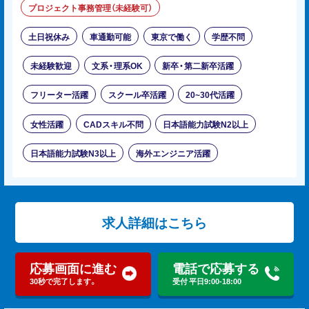
プロジェクト事務管理（未経験可）
土日祝休み
車通勤可能
東京で働く
学歴不問
未経験歓迎
文系・理系OK
新卒・第二新卒活躍
フリーター活躍
スクール卒活躍
20~30代活躍
女性活躍
CADスキル不問
日本語能力試験N2以上
日本語能力試験N3以上
海外エンジニア活躍
求人詳細はこちら
応募画面に進む
電話で応募する
30秒で完了します。
受付 平日9:00-18:00