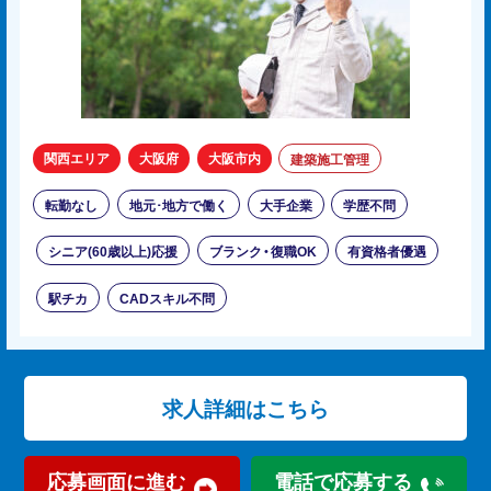
関西エリア
大阪府
大阪市内
建築施工管理
転勤なし
地元･地方で働く
大手企業
学歴不問
シニア(60歳以上)応援
ブランク・復職OK
有資格者優遇
駅チカ
CADスキル不問
求人詳細はこちら
応募画面に進む
電話で応募する