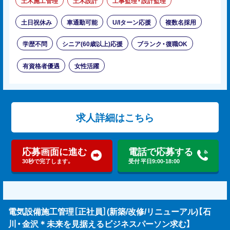
土木施工管理
土木設計
工事監理・設計監理
土日祝休み
車通勤可能
U/Iターン応援
複数名採用
学歴不問
シニア(60歳以上)応援
ブランク・復職OK
有資格者優遇
女性活躍
求人詳細はこちら
応募画面に進む
電話で応募する
30秒で完了します。
受付 平日9:00-18:00
電気設備施工管理［正社員］(新築/改修/リニューアル)【石
川・金沢＊未来を見据えるビジネスパーソン求む】