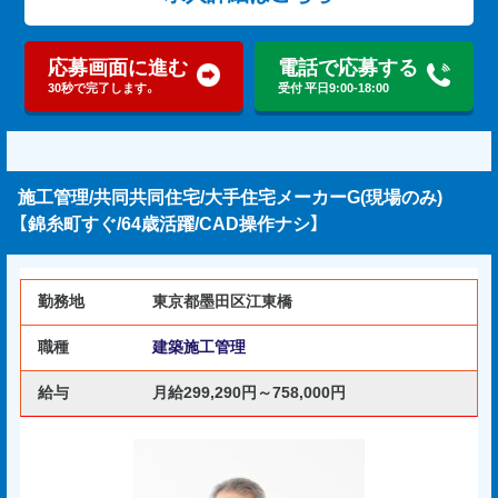
応募画面に進む
電話で応募する
30秒で完了します。
受付 平日9:00-18:00
施工管理/共同共同住宅/大手住宅メーカーG(現場のみ)
【錦糸町すぐ/64歳活躍/CAD操作ナシ】
勤務地
東京都墨田区江東橋
職種
建築施工管理
給与
月給299,290円～758,000円