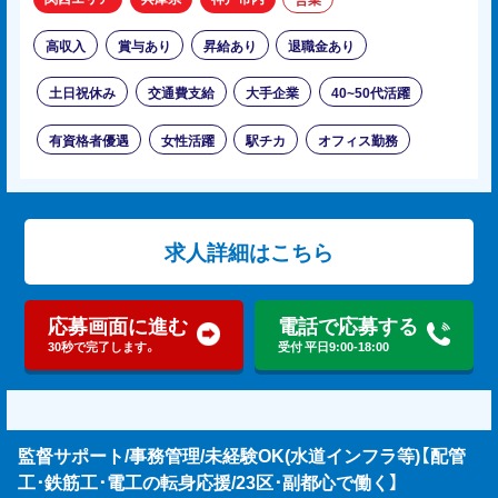
高収入
賞与あり
昇給あり
退職金あり
土日祝休み
交通費支給
大手企業
40~50代活躍
有資格者優遇
女性活躍
駅チカ
オフィス勤務
求人詳細はこちら
応募画面に進む
電話で応募する
30秒で完了します。
受付 平日9:00-18:00
監督サポート/事務管理/未経験OK(水道インフラ等)【配管
工･鉄筋工･電工の転身応援/23区･副都心で働く】