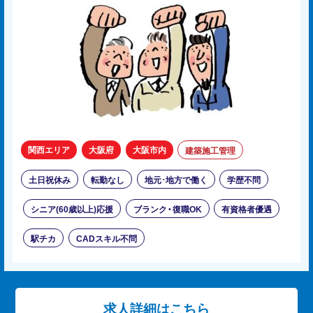
関西エリア
大阪府
大阪市内
建築施工管理
土日祝休み
転勤なし
地元･地方で働く
学歴不問
シニア(60歳以上)応援
ブランク・復職OK
有資格者優遇
駅チカ
CADスキル不問
求人詳細はこちら