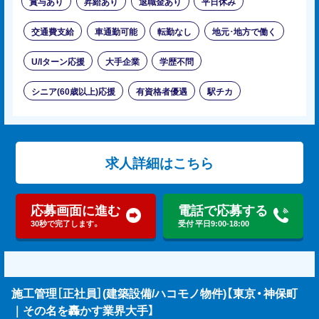
賞与あり
昇給あり
退職金あり
平日休み
交通費支給
車通勤可能
転勤なし
地元･地方で働く
U/Iターン応援
大手企業
学歴不問
シニア(60歳以上)応援
有資格者優遇
駅チカ
求人詳細はこちら
応募画面に進む
電話で応募する
30秒で完了します。
受付 平日9:00-18:00
施工管理［正社員］(建築設備/ハコモノ物件)【東京・神保町
｜その名を轟かす業界大手】