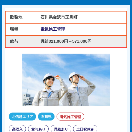
勤務地
石川県金沢市玉川町
職種
電気施工管理
給与
月給321,000円～571,000円
北信越エリア
石川県
電気施工管理
高収入
賞与あり
昇給あり
土日祝休み