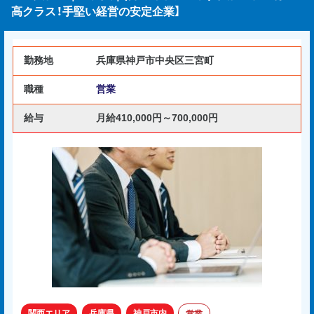
高クラス！手堅い経営の安定企業】
勤務地
兵庫県神戸市中央区三宮町
職種
営業
給与
月給410,000円～700,000円
関西エリア
兵庫県
神戸市内
営業