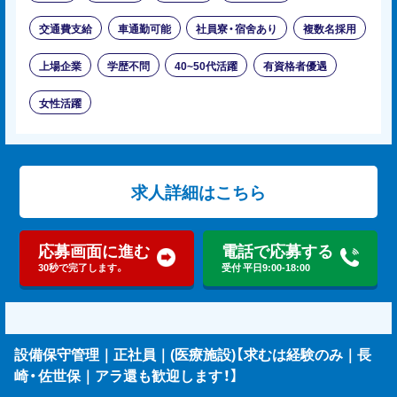
交通費支給
車通勤可能
社員寮・宿舍あり
複数名採用
上場企業
学歴不問
40~50代活躍
有資格者優遇
女性活躍
求人詳細はこちら
応募画面に進む
電話で応募する
30秒で完了します。
受付 平日9:00-18:00
設備保守管理｜正社員｜(医療施設)【求むは経験のみ｜長
崎・佐世保｜アラ還も歓迎します！】