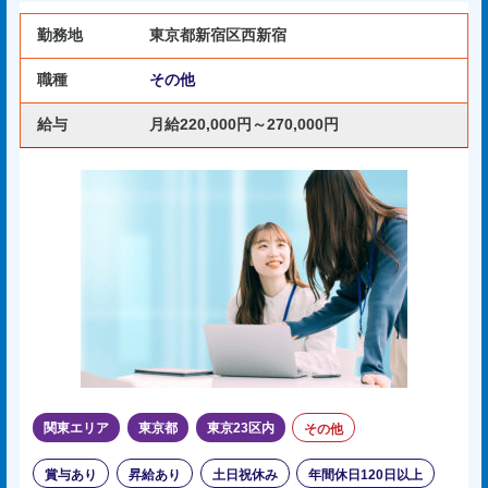
勤務地
東京都新宿区西新宿
職種
その他
給与
月給220,000円～270,000円
関東エリア
東京都
東京23区内
その他
賞与あり
昇給あり
土日祝休み
年間休日120日以上