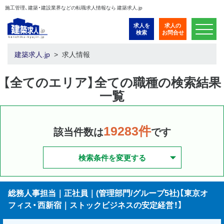
施工管理、建築・建設業界などの転職求人情報なら 建築求人.jp
求人を
求人の
検索
お問合せ
建築求人.jp
求人情報
【全てのエリア】全ての職種の検索結果
一覧
19283件
該当件数は
です
検索条件を変更する
総務人事担当｜正社員｜(管理部門/グループ5社)【東京オ
フィス・西新宿｜ストックビジネスの安定経営！】