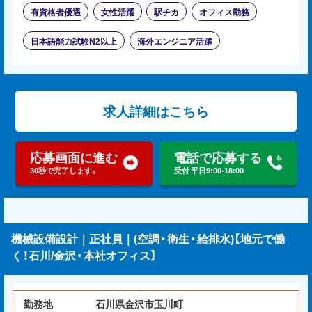
有資格者優遇
女性活躍
駅チカ
オフィス勤務
日本語能力試験N2以上
海外エンジニア活躍
求人詳細はこちら
応募画面に進む
電話で応募する
30秒で完了します。
受付 平日9:00-18:00
機械設備設計｜正社員｜(空調・衛生・給排水)【地元で働
く！石川/金沢・本社オフィス】
勤務地
石川県金沢市玉川町