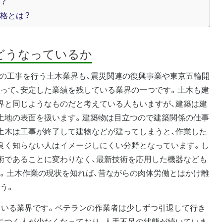
？
格とは？
どうなっているか
どの工事を行う土木業界も、震災関連の復興事業や東京五輪開
って、安定した業績を残している業界の一つです。土木も建
界と同じようなものだと考えている人もいますが、建築は建
土地の表面を扱います。建築物は目立つので建築関係の仕事
土木は工事が終了して建物などが建ってしまうと、作業した
良く知らない人はイメージしにくい分野となっています。し
術であることに変わりなく、最新技術を応用した機器なども
。土木作業の現状を知れば、昔ながらの肉体労働とはかけ離
う。
ている業界です。ベテランの作業者は少しずつ引退して行き
につく人が少なくなっており、人手不足の状態が続いていま