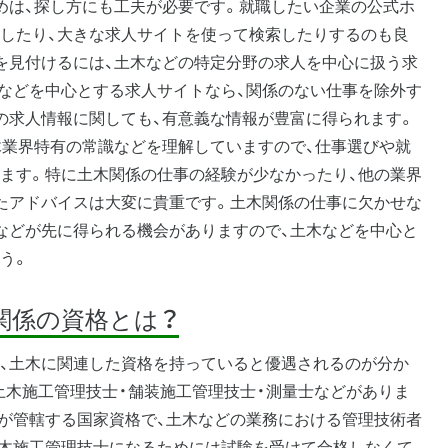
めは、探し方にも工夫が必要です。就職したい企業の公式ホ
したり、大きな求人サイトを使って検索したりするのも良
を見付けるには、土木などの特定分野の求人を中心に扱う求
などを中心とする求人サイトなら、関係のない仕事を除外す
の求人情報に関しても、有意義な情報が豊富に得られます。
木業界特有の常識などを理解していますので、仕事選びや就
ます。特に土木関係の仕事の経験が少なかったり、他の業界
たアドバイスは大変に貴重です。土木関係の仕事に欠かせな
などが先に得られる機会がありますので、土木などを中心と
う。
関係の資格とは？
、土木に関連した資格を持っていると優遇されるのが分か
土木施工管理技士・舗装施工管理技士・測量士などがありま
が管轄する国家資格で、土木などの業務における管理技術者
木施工管理技士になるためには試験を受けて合格しなくて