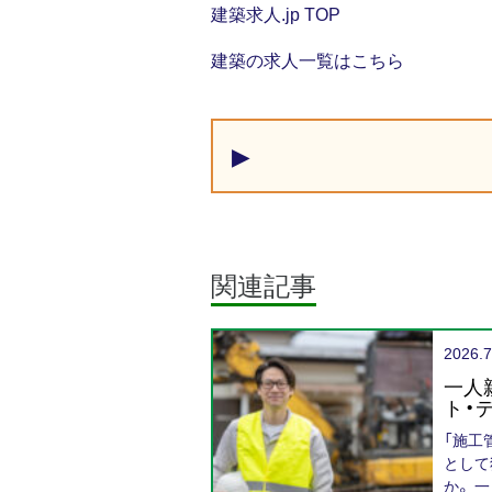
建築求人.jp TOP
建築の求人一覧はこちら
▶
関連記事
2026.7
一人
ト・
「施工
として
か。 