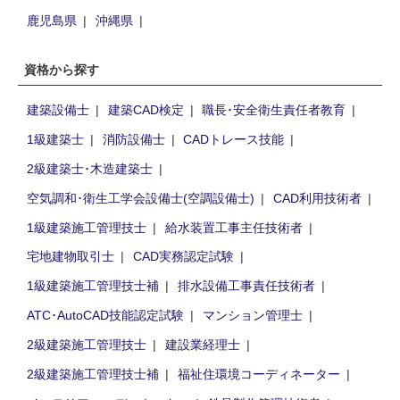
鹿児島県
沖縄県
資格から探す
建築設備士
建築CAD検定
職長･安全衛生責任者教育
1級建築士
消防設備士
CADトレース技能
2級建築士･木造建築士
空気調和･衛生工学会設備士(空調設備士)
CAD利用技術者
1級建築施工管理技士
給水装置工事主任技術者
宅地建物取引士
CAD実務認定試験
1級建築施工管理技士補
排水設備工事責任技術者
ATC･AutoCAD技能認定試験
マンション管理士
2級建築施工管理技士
建設業経理士
2級建築施工管理技士補
福祉住環境コーディネーター