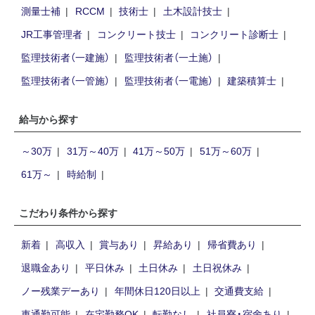
測量士補
RCCM
技術士
土木設計技士
JR工事管理者
コンクリート技士
コンクリート診断士
監理技術者（一建施）
監理技術者（一土施）
監理技術者（一管施）
監理技術者（一電施）
建築積算士
給与から探す
～30万
31万～40万
41万～50万
51万～60万
61万～
時給制
こだわり条件から探す
新着
高収入
賞与あり
昇給あり
帰省費あり
退職金あり
平日休み
土日休み
土日祝休み
ノー残業デーあり
年間休日120日以上
交通費支給
車通勤可能
在宅勤務OK
転勤なし
社員寮・宿舍あり