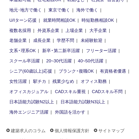
地元･地方で働く
東京で働く
海外で働く
U/Iターン応援
就業時間相談OK
時短勤務相談OK
複数名採用
外資系企業
上場企業
大手企業
老舗企業
成長企業
学歴不問
未経験歓迎
文系・理系OK
新卒・第二新卒活躍
フリーター活躍
スクール卒活躍
20~30代活躍
40~50代活躍
シニア(60歳以上)応援
ブランク・復職OK
有資格者優遇
女性活躍
駅チカ
残業少なめ
オフィス勤務
オフィスカジュアル
CADスキル重視
CADスキル不問
日本語能力試験N2以上
日本語能力試験N3以上
海外エンジニア活躍
外国語を活かす
建築求人のコラム
個人情報保護方針
サイトマップ