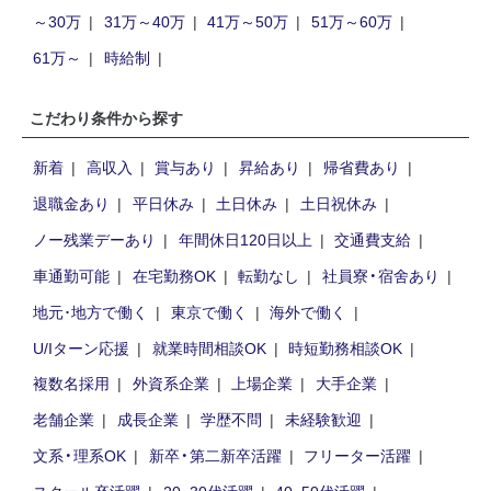
～30万
31万～40万
41万～50万
51万～60万
61万～
時給制
こだわり条件から探す
新着
高収入
賞与あり
昇給あり
帰省費あり
退職金あり
平日休み
土日休み
土日祝休み
ノー残業デーあり
年間休日120日以上
交通費支給
車通勤可能
在宅勤務OK
転勤なし
社員寮・宿舍あり
地元･地方で働く
東京で働く
海外で働く
U/Iターン応援
就業時間相談OK
時短勤務相談OK
複数名採用
外資系企業
上場企業
大手企業
老舗企業
成長企業
学歴不問
未経験歓迎
文系・理系OK
新卒・第二新卒活躍
フリーター活躍