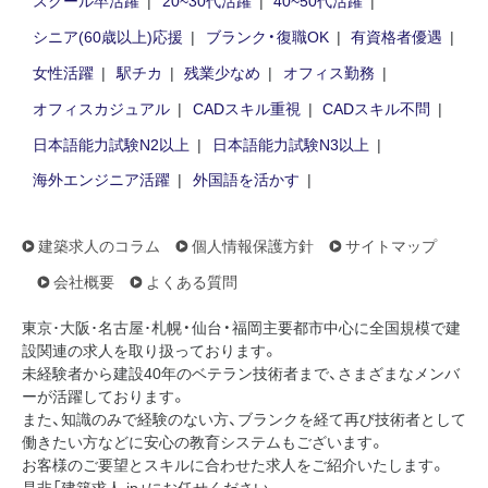
スクール卒活躍
20~30代活躍
40~50代活躍
シニア(60歳以上)応援
ブランク・復職OK
有資格者優遇
女性活躍
駅チカ
残業少なめ
オフィス勤務
オフィスカジュアル
CADスキル重視
CADスキル不問
日本語能力試験N2以上
日本語能力試験N3以上
海外エンジニア活躍
外国語を活かす
建築求人のコラム
個人情報保護方針
サイトマップ
会社概要
よくある質問
東京･大阪･名古屋･札幌・仙台・福岡主要都市中心に全国規模で建
設関連の求人を取り扱っております。
未経験者から建設40年のベテラン技術者まで、さまざまなメンバ
ーが活躍しております。
また、知識のみで経験のない方、ブランクを経て再び技術者として
働きたい方などに安心の教育システムもございます。
お客様のご要望とスキルに合わせた求人をご紹介いたします。
是非「建築求人.jp」にお任せください。