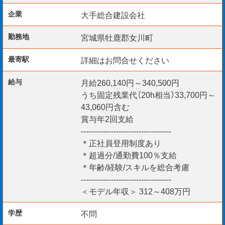
修／CADスキル研修／親睦会／キャリア相談／各プロジ
企業
大手総合建設会社
ェクトでのOJT研修 など
勤務地
宮城県牡鹿郡女川町
２｜現場での管理業務
最寄駅
詳細はお問合せください
OJTで少しずつ業務を覚えていく
給与
月給260,140円～340,500円
３｜キャリアアップ
うち固定残業代（20h相当）33,700円～
スキルを積んで、国家資格に挑戦！
43,060円含む
賞与年2回支給
------------------------------------
★困ったことがあったときは、定期的にキャリアについて
＊正社員登用制度あり
相談する機会があるのでご安心ください。
＊超過分/通勤費100％支給
＊年齢/経験/スキルを総合考慮
------------------------------------
＼ 20代・30代の方が活躍中！ ／
＜モデル年収＞ 312～408万円
異業種からのキャリアチェンジした先輩社員も多数！
学歴
不問