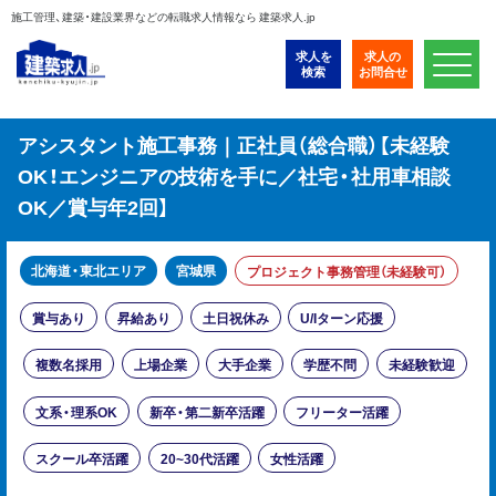
施工管理、建築・建設業界などの転職求人情報なら 建築求人.jp
求人を
求人の
検索
お問合せ
アシスタント施工事務｜正社員（総合職）【未経験
OK！エンジニアの技術を手に／社宅・社用車相談
OK／賞与年2回】
北海道・東北エリア
宮城県
プロジェクト事務管理（未経験可）
賞与あり
昇給あり
土日祝休み
U/Iターン応援
複数名採用
上場企業
大手企業
学歴不問
未経験歓迎
文系・理系OK
新卒・第二新卒活躍
フリーター活躍
スクール卒活躍
20~30代活躍
女性活躍