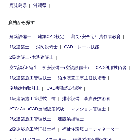
鹿児島県
沖縄県
資格から探す
建築設備士
建築CAD検定
職長･安全衛生責任者教育
1級建築士
消防設備士
CADトレース技能
2級建築士･木造建築士
空気調和･衛生工学会設備士(空調設備士)
CAD利用技術者
1級建築施工管理技士
給水装置工事主任技術者
宅地建物取引士
CAD実務認定試験
1級建築施工管理技士補
排水設備工事責任技術者
ATC･AutoCAD技能認定試験
マンション管理士
2級建築施工管理技士
建設業経理士
2級建築施工管理技士補
福祉住環境コーディネーター
インテリアコーディネーター
鉄骨製作管理技術者