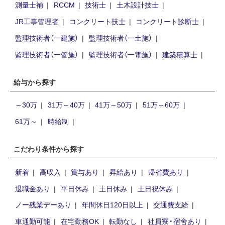
測量士補
RCCM
技術士
土木設計技士
JR工事管理者
コンクリート技士
コンクリート診断士
監理技術者（一建施）
監理技術者（一土施）
監理技術者（一管施）
監理技術者（一電施）
建築積算士
給与から探す
～30万
31万～40万
41万～50万
51万～60万
61万～
時給制
こだわり条件から探す
新着
高収入
賞与あり
昇給あり
帰省費あり
退職金あり
平日休み
土日休み
土日祝休み
ノー残業デーあり
年間休日120日以上
交通費支給
車通勤可能
在宅勤務OK
転勤なし
社員寮・宿舍あり