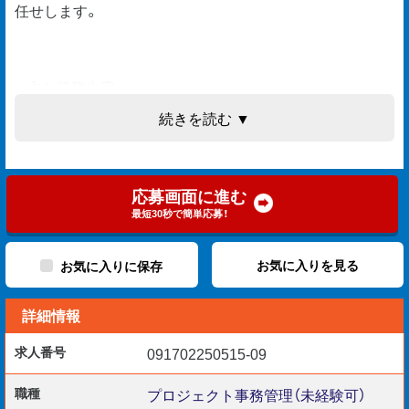
任せします。
■ 主な業務内容
・安全管理（事故や怪我の防止）
続きを読む ▼
・工程管理（資材や職人手配、工事進捗の記録）
・品質管理（写真・設計図で完成チェック）など
応募画面に進む
最初の着任プロジェクトとして、発電所構内の土地ならし
最短30秒で簡単応募！
工事／牡鹿郡女川町からスタートします。
（予定となります。詳細はお問合せ下さい。）
お気に入りを見る
お気に入りに保存
詳細情報
■ 入社後のステップ
求人番号
091702250515-09
１｜研修
座学講義／社会人マナー研修／映像研修／eラーニング研
職種
プロジェクト事務管理（未経験可）