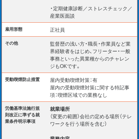
・定期健康診断／ストレスチェック／
【For Foreign Engineers】
産業医面談
（Construction Manager / BIM Manager / CAD Operators
etc.）
雇用形態
正社員
＊VISA サポートOK！
その他
監督歴の浅い方・職長・作業員など業
現在、外国籍の社員が100 名以上在籍。
界経験者をはじめ、フリーター・一般
安心してご活躍いただけますよ！
事務といった異業種からのチャレン
ジもOKです。
受動喫煙防⽌措置
屋内受動喫煙対策：有
屋内の受動喫煙対策に関する特記事
項：喫煙区域での業務なし
労働基準法施行規
就業場所
則改正に準ずる就
（変更の範囲）会社の定める場所（テレ
業条件明示事項
ワークを行う場所を含む）
業務内容