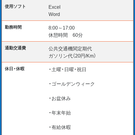
＜前職の具体例＞
使用ソフト
Excel
・トラック運転手
Word
・土木作業員
勤務時間
8:00～17:00
・営業職（不動産・保険・建材)
休憩時間 60分
・飲食店スタッフ
・コンビニ店員
通勤交通費
公共交通機関定期代
ガソリン代（20円/Km）
休日・休暇
・土曜・日曜・祝日
＼ 建設という、スケールの大きなものづくり！ ／
有名なランドマーク建築から減災・防災などの社会インフ
・ゴールデンウィーク
ラ整備まで社会貢献性の高いプロジェクトに携わる
最先端の設計技術やDX施工技術に触れることができま
・お盆休み
す。
・年末年始
＜プロジェクト一例＞
・有給休暇
・気仙沼市役所建設