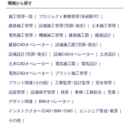
職種から探す
施工管理一覧
プロジェクト事務管理（未経験可）
建築施工管理
設備施工管理（空調・衛生）
土木施工管理
電気施工管理
機械施工管理
建築施工図
建築設計
建築CADオペレーター
設備施工図（空調・衛生）
設備設計（空調・衛生）
設備CADオペレーター
土木設計
土木CADオペレーター
電気施工図
電気設計
電気CADオペレーター
プラント施工管理
プラント関連（その他）
工事監理・設計監理
安全管理
品質管理
設備保守管理
積算
事務・工務担当
営業
デザイン関連
BIMオペレーター
インストラクター（CAD・BIM・CIM）
エンジニア育成・教育
その他