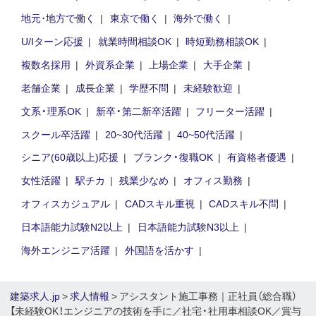
地元･地方で働く
東京で働く
海外で働く
U/Iターン応援
就業時間相談OK
時短勤務相談OK
複数名採用
外資系企業
上場企業
大手企業
老舗企業
成長企業
学歴不問
未経験歓迎
文系・理系OK
新卒・第二新卒活躍
フリーター活躍
スクール卒活躍
20~30代活躍
40~50代活躍
シニア(60歳以上)応援
ブランク・復職OK
有資格者優遇
女性活躍
駅チカ
残業少なめ
オフィス勤務
オフィスカジュアル
CADスキル重視
CADスキル不問
日本語能力試験N2以上
日本語能力試験N3以上
海外エンジニア活躍
外国語を活かす
建築求人.jp
>
求人情報
> アシスタント施工事務｜正社員（総合職）
【未経験OK！エンジニアの技術を手に／社宅・社用車相談OK／賞与