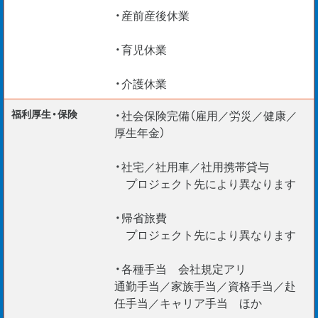
・青森市民病院 / 青森県
・産前産後休業
・山形北インター産業団地 / 山形県
・郡山駅開発プロジェクト
・育児休業
・仙台市役所建設
・介護休業
福利厚生・保険
・社会保険完備（雇用／労災／健康／
■ 応募条件 ※必須要件
厚生年金）
39歳以下
・社宅／社用車／社用携帯貸与
（長期勤続によるキャリア形成のため／例外事由 3号イ）
プロジェクト先により異なります
ご応募おまちしております！
・帰省旅費
プロジェクト先により異なります
＊未経験で月給26万円スタート！
＊国家資格取得も目指せます！
・各種手当 会社規定アリ
通勤手当／家族手当／資格手当／赴
＊WEB面談実施中！
任手当／キャリア手当 ほか
＊文系・理系問わず20～30代活躍中！