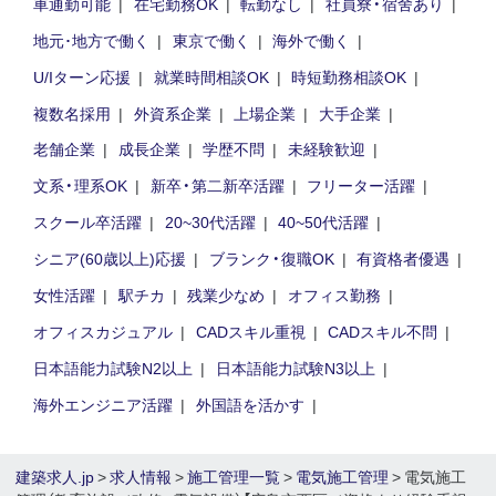
車通勤可能
在宅勤務OK
転勤なし
社員寮・宿舍あり
地元･地方で働く
東京で働く
海外で働く
U/Iターン応援
就業時間相談OK
時短勤務相談OK
複数名採用
外資系企業
上場企業
大手企業
老舗企業
成長企業
学歴不問
未経験歓迎
文系・理系OK
新卒・第二新卒活躍
フリーター活躍
スクール卒活躍
20~30代活躍
40~50代活躍
シニア(60歳以上)応援
ブランク・復職OK
有資格者優遇
女性活躍
駅チカ
残業少なめ
オフィス勤務
オフィスカジュアル
CADスキル重視
CADスキル不問
日本語能力試験N2以上
日本語能力試験N3以上
海外エンジニア活躍
外国語を活かす
建築求人.jp
>
求人情報
>
施工管理一覧
>
電気施工管理
> 電気施工