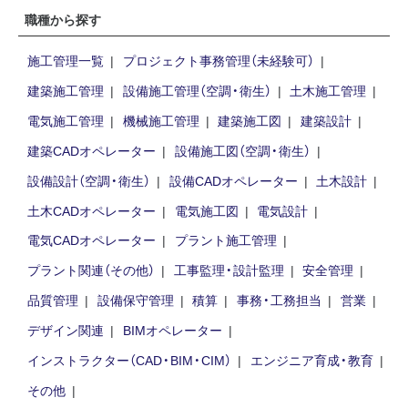
職種から探す
施工管理一覧
プロジェクト事務管理（未経験可）
建築施工管理
設備施工管理（空調・衛生）
土木施工管理
電気施工管理
機械施工管理
建築施工図
建築設計
建築CADオペレーター
設備施工図（空調・衛生）
設備設計（空調・衛生）
設備CADオペレーター
土木設計
土木CADオペレーター
電気施工図
電気設計
電気CADオペレーター
プラント施工管理
プラント関連（その他）
工事監理・設計監理
安全管理
品質管理
設備保守管理
積算
事務・工務担当
営業
デザイン関連
BIMオペレーター
インストラクター（CAD・BIM・CIM）
エンジニア育成・教育
その他