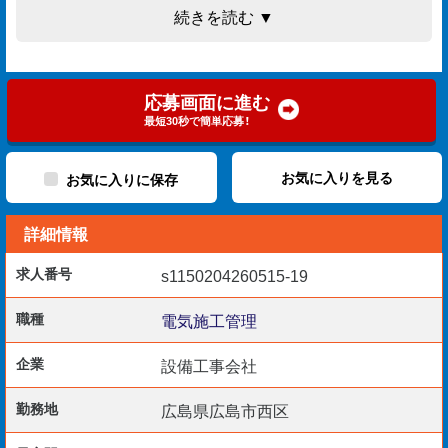
・品質管理（出来形確認）
続きを読む ▼
・安全管理（現場巡回、是正指示）
・写真・書類管理
・回路チェック（受電後の点灯確認）
応募画面に進む
最短30秒で簡単応募！
■ 勤務地
広島県広島市西区古江上
お気に入りを見る
お気に入りに保存
事務所は現場内にプレハブ設置、現場直行直帰です。
詳細情報
■ 仕事のやりがい
求人番号
s1150204260515-19
これまでの現場経験で培った判断力がそのまま活きます。
大きな現場に関わりながら、管理業務に集中できる体制で
職種
電気施工管理
す。
企業
設備工事会社
■ こんな方におすすめ
勤務地
広島県広島市西区
・電気の調査や回路チェックの経験がある方