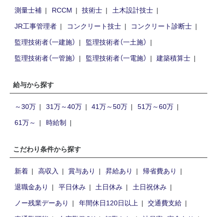
測量士補
RCCM
技術士
土木設計技士
JR工事管理者
コンクリート技士
コンクリート診断士
監理技術者（一建施）
監理技術者（一土施）
監理技術者（一管施）
監理技術者（一電施）
建築積算士
給与から探す
～30万
31万～40万
41万～50万
51万～60万
61万～
時給制
こだわり条件から探す
新着
高収入
賞与あり
昇給あり
帰省費あり
退職金あり
平日休み
土日休み
土日祝休み
ノー残業デーあり
年間休日120日以上
交通費支給