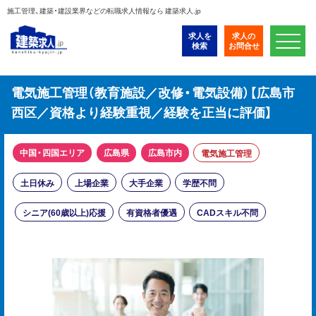
施工管理、建築・建設業界などの転職求人情報なら 建築求人.jp
求人を
求人の
検索
お問合せ
電気施工管理（教育施設／改修・電気設備）【広島市
西区／資格より経験重視／経験を正当に評価】
中国・四国エリア
広島県
広島市内
電気施工管理
土日休み
上場企業
大手企業
学歴不問
シニア(60歳以上)応援
有資格者優遇
CADスキル不問