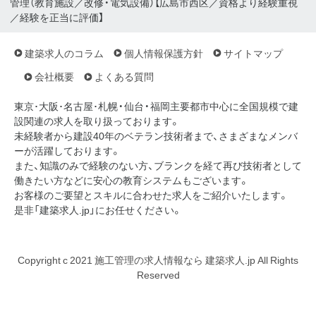
管理（教育施設／改修・電気設備）【広島市西区／資格より経験重視
／経験を正当に評価】
建築求人のコラム
個人情報保護方針
サイトマップ
会社概要
よくある質問
東京･大阪･名古屋･札幌・仙台・福岡主要都市中心に全国規模で建
設関連の求人を取り扱っております。
未経験者から建設40年のベテラン技術者まで、さまざまなメンバ
ーが活躍しております。
また、知識のみで経験のない方、ブランクを経て再び技術者として
働きたい方などに安心の教育システムもございます。
お客様のご要望とスキルに合わせた求人をご紹介いたします。
是非「建築求人.jp」にお任せください。
Copyright c 2021 施工管理の求人情報なら 建築求人.jp All Rights
Reserved