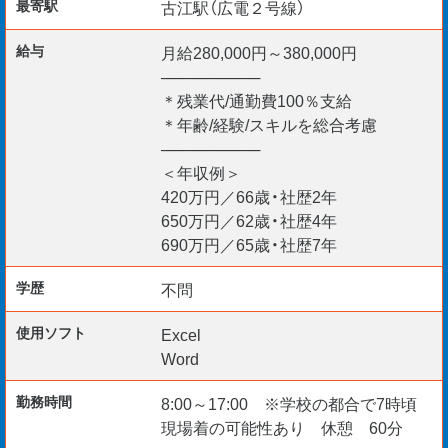
最寄駅
古江駅（広電２号線）
・じっくりと長期プロジェクトに携わりたい方
・ベテランとして現場を支えたい方
給与
月給280,000円～380,000円
─────────
■ 在籍社員の声
＊残業代/通勤費100％支給
「家族と夕食を囲む時間が増え、生活にゆとりができまし
＊年齢/経験/スキルを総合考慮
─────────
た。」
＜年収例＞
「管理業務に集中でき、効率よく働けます。大規模案件に関
420万円／66歳・社歴2年
われるのも魅力です。」
650万円／62歳・社歴4年
690万円／65歳・社歴7年
これまでの経験を、無理のない働き方で活かしませんか。
学歴
不問
現場で頼られる施工管理として、まずはお気軽にご応募く
ださい。
使用ソフト
Excel
Word
【応募条件】
・60歳以上
勤務時間
8:00～17:00 ※学校の都合で7時頃
現場着の可能性あり 休憩 60分
（シニア層の雇用促進の為／省令3号ニ）