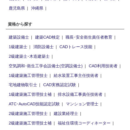
鹿児島県
沖縄県
資格から探す
建築設備士
建築CAD検定
職長･安全衛生責任者教育
1級建築士
消防設備士
CADトレース技能
2級建築士･木造建築士
空気調和･衛生工学会設備士(空調設備士)
CAD利用技術者
1級建築施工管理技士
給水装置工事主任技術者
宅地建物取引士
CAD実務認定試験
1級建築施工管理技士補
排水設備工事責任技術者
ATC･AutoCAD技能認定試験
マンション管理士
2級建築施工管理技士
建設業経理士
2級建築施工管理技士補
福祉住環境コーディネーター